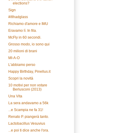
elections?
Sign
#ifihadglass
Richiamo d'amore e IMU
Eravamo lì. In fila.
McFly in 60 secondi.
Grosso modo, io sono qui
20 milioni di brani
MI-A-O
L'abbiamo perso
Happy Birthday, Pinellus.it
Scopri la novità
10 motivi per non votare
Berlusconi (2013)
Una Vita
La sera andavamo a 56k
...e Scampia ne fa 31!
Renato P. piangerà tanto.
Lactobacillus Vesuvius
...e poi ti dice anche l'ora.