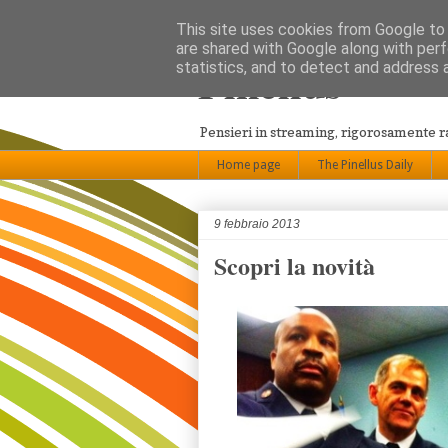
This site uses cookies from Google to d
are shared with Google along with perf
Pinellus
statistics, and to detect and address 
Pensieri in streaming, rigorosamente 
Home page
The Pinellus Daily
9 febbraio 2013
Scopri la novità