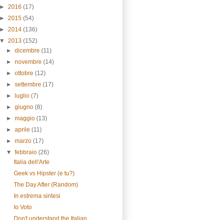
►
2016
(17)
►
2015
(54)
►
2014
(136)
▼
2013
(152)
►
dicembre
(11)
►
novembre
(14)
►
ottobre
(12)
►
settembre
(17)
►
luglio
(7)
►
giugno
(8)
►
maggio
(13)
►
aprile
(11)
►
marzo
(17)
▼
febbraio
(26)
Italia dell'Arte
Geek vs Hipster (e tu?)
The Day After (Random)
In estrema sintesi
Io Voto
Don't understand the Italian