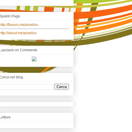
Spalsh Page
http://flavors.me/pinellus
http://about.me/pinellus
Lasciami un Commento
Cerca nel blog
Letture