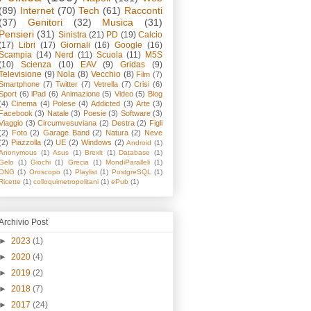
(89)
Internet
(70)
Tech
(61)
Racconti
(37)
Genitori
(32)
Musica
(31)
Pensieri
(31)
Sinistra
(21)
PD
(19)
Calcio
(17)
Libri
(17)
Giornali
(16)
Google
(16)
Scampia
(14)
Nerd
(11)
Scuola
(11)
M5S
(10)
Scienza
(10)
EAV
(9)
Gridas
(9)
Televisione
(9)
Nola
(8)
Vecchio
(8)
Film
(7)
Smartphone
(7)
Twitter
(7)
Vetrella
(7)
Crisi
(6)
Sport
(6)
iPad
(6)
Animazione
(5)
Video
(5)
Blog
(4)
Cinema
(4)
Polese
(4)
Addicted
(3)
Arte
(3)
Facebook
(3)
Natale
(3)
Poesie
(3)
Software
(3)
Viaggio
(3)
Circumvesuviana
(2)
Destra
(2)
Figli
(2)
Foto
(2)
Garage Band
(2)
Natura
(2)
Neve
(2)
Piazzolla
(2)
UE
(2)
Windows
(2)
Android
(1)
Anonymous
(1)
Asus
(1)
Brexit
(1)
Database
(1)
Gelo
(1)
Giochi
(1)
Grecia
(1)
MondiParalleli
(1)
ONG
(1)
Oroscopo
(1)
Playlist
(1)
PostgreSQL
(1)
Ricette
(1)
colloquimetropolitani
(1)
ePub
(1)
Archivio Post
►
2023
(1)
►
2020
(4)
►
2019
(2)
►
2018
(7)
►
2017
(24)