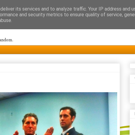
eliver its services and to analyze traffic. Your IP address and 
ormance and security metrics to ensure quality of service, gen
abuse.
random.