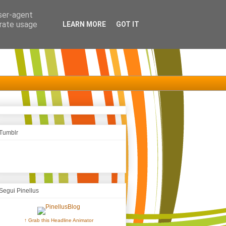
user-agent
erate usage
LEARN MORE
GOT IT
Tumblr
Segui Pinellus
↑ Grab this Headline Animator