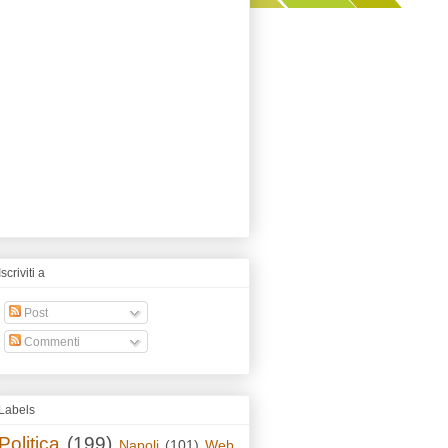
Iscriviti a
Post
Commenti
Labels
Politica
(199)
Napoli
(101)
Web