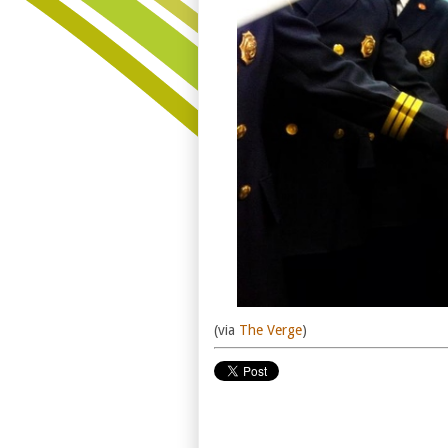
(via
The Verge
)