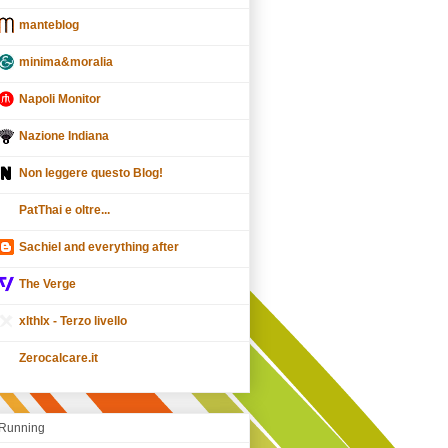
manteblog
minima&moralia
Napoli Monitor
Nazione Indiana
Non leggere questo Blog!
PatThai e oltre...
Sachiel and everything after
The Verge
xlthlx - Terzo livello
Zerocalcare.it
Running