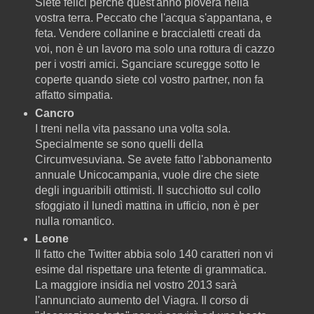
Siete felici perché quest'anno pioverà nella
vostra terra. Peccato che l'acqua s'appantana, e
feta. Vendere collanine e braccialetti creati da
voi, non è un lavoro ma solo una rottura di cazzo
per i vostri amici. Sganciare scuregge sotto le
coperte quando siete col vostro partner, non fa
affatto simpatia.
Cancro
I treni nella vita passano una volta sola.
Specialmente se sono quelli della
Circumvesuviana. Se avete fatto l'abbonamento
annuale Unicocampania, vuole dire che siete
degli inguaribili ottimisti. Il succhiotto sul collo
sfoggiato il lunedì mattina in ufficio, non è per
nulla romantico.
Leone
Il fatto che Twitter abbia solo 140 caratteri non vi
esime dal rispettare una fetente di grammatica.
La maggiore insidia nel vostro 2013 sarà
l'annunciato aumento del Viagra. Il corso di