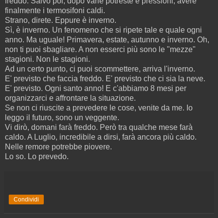
freddo. Salvo poi, dopo varie potreste e pressioni, avere
finalmente i termosifoni caldi.
Strano, direte. Eppure è inverno.
Sì, è inverno. Un fenomeno che si ripete tale e quale ogni
anno. Ma uguale! Primavera, estate, autunno e inverno. Oh,
non ti puoi sbagliare. A non esserci più sono le "mezze"
stagioni. Non le stagioni.
Ad un certo punto, ci puoi scommettere, arriva l'inverno.
E' previsto che faccia freddo. E' previsto che ci sia la neve.
E' previsto. Ogni santo anno! E c'abbiamo 8 mesi per
organizzarci e affrontare la situazione.
Se non ci riuscite a prevedere le cose, venite da me. Io
leggo il futuro, sono un veggente.
Vi dirò, domani farà freddo. Però tra qualche mese farà
caldo. A Luglio, incredibile a dirsi, farà ancora più caldo.
Nelle remore potrebbe piovere.
Lo so. Lo prevedo.
Condividi