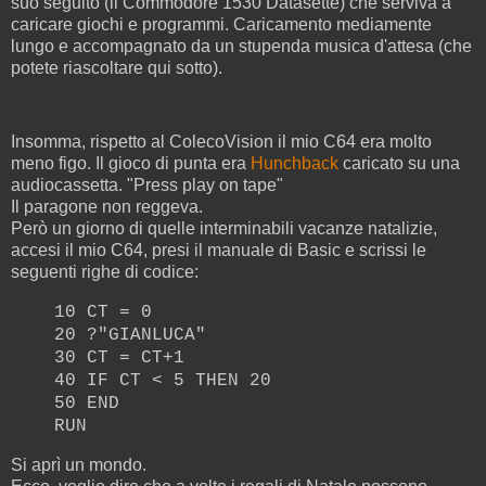
suo seguito (il Commodore 1530 Datasette) che serviva a
caricare giochi e programmi. Caricamento mediamente
lungo e accompagnato da un stupenda musica d'attesa (che
potete riascoltare qui sotto).
Insomma, rispetto al ColecoVision il mio C64 era molto
meno figo. Il gioco di punta era
Hunchback
caricato su una
audiocassetta. "Press play on tape"
Il paragone non reggeva.
Però un giorno di quelle interminabili vacanze natalizie,
accesi il mio C64, presi il manuale di Basic e scrissi le
seguenti righe di codice:
10 CT = 0
20 ?"GIANLUCA"
30 CT = CT+1
40 IF CT < 5 THEN 20
50 END
RUN
Si aprì un mondo.