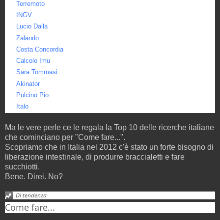
Terremoto
INGV
Lucio Dalla
Zalando
Costa Concordia
Calcolo Imu
Sara Tommasi
Akinator
Pulcino Pio
Italo
Ma le vere perle ce le regala la Top 10 delle ricerche italiane
che cominciano per "Come fare...".
Scopriamo che in Italia nel 2012 c'è stato un forte bisogno di
liberazione intestinale, di produrre braccialetti e fare
succhiotti.
Bene. Direi. No?
Di tendenza
Come fare...