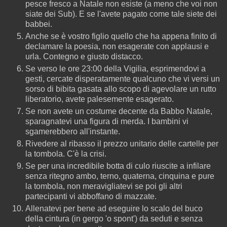
pesce fresco a Natale non esiste (a meno che voi non
siate dei Sub). E se l'avete pagato come tale siete dei
babbei.
Anche se è vostro figlio quello che ha appena finito di
declamare la poesia, non esagerate con applausi e
urla. Contegno e giusto distacco.
Se verso le ore 23:00 della Vigilia, esprimendovi a
gesti, cercate disperatamente qualcuno che vi versi un
sorso di bibita gasata allo scopo di agevolare un rutto
liberatorio, avete palesemente esagerato.
Se non avete un costume decente da Babbo Natale,
sparagnatevi una figura di merda. I bambini vi
sgamerebbero all'instante.
Rivedere al ribasso il prezzo unitario delle cartelle per
la tombola. C'è la crisi.
Se per una incredibile botta di culo riuscite a infilare
senza ritegno ambo, terno, quaterna, cinquina e pure
la tombola, non meravigliatevi se poi gli altri
partecipanti vi abboffano di mazzate.
Allenatevi per bene ad eseguire lo scalo del buco
della cintura (in gergo 'o spont') da seduti e senza