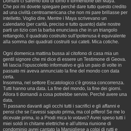
Domani ci saremo tolti di torno il tormentone dei Maya.
Che poi mi dovete spiegare perché dare tutto questo credito
ad una civiltà centroamericana che non mi pare brillasse per
intelletto. Voglio dire. Mentre i Maya scrivevano un
calendario (per carità, preciso e tutto quanto) dalle nostre
parti un tizio con la barba enunciava che in un triangolo
rettangolo, il quadrato costruito sull'ipotenusa è equivalente
alla somma dei quadrati costruiti sui cateti. Mica cotiche.
Ogni domenica mattina bussa al citofono di casa mia un
gentil signore che mi dice di essere un Testimone di Geova.
Mi lascia l'opuscoletto informativo e già un paio di volte in
passato mi aveva annunciato la fine del mondo con data
certa.
Insomma, nel settore Escatologico c'è grossa concorrenza.
Tutti hanno una data. La fine del mondo, la fine dei giorni.
Allora ti domandi a cosa potrebbe servire. Perché avere una
data.
Ti passano davanti agli occhi tutti i sacrifici e gli affanni e
pensi che se l'avessi saputo prima, ma col piffero! Se me lo
dicevate prima, io a Prodi mica lo votavo? Avrei speso tutti i
miei soldi in chitarre elettriche e all'ultima riunione di
condominio avrei cantato la Marsigliese a colpi di rutti e