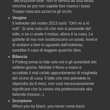
"decorazione torte" non vi servirà ad una beata
minchia se poi non sapete fare manco i toast.
Troppo mascara azzecca gli occhi.
Vergine
Il leitmotiv del vostro 2013 sarà: "Oh!! vir a rò
vutt". Si ama solo ciò che non si possiede del
tutto, e se ci avete il mutuo, allora è la casa. Le
gallette di riso non sostituiscono un pasto. Invece
di andarvi a fare lo sguardo dall'estetista,
sarebbe il caso di leggere qualche libro.
Bilancia
Il Petting ormai lo fate solo voi e gli avventisti del
settimo giorno. Mollate il freno a mano e
accettate il mal celato appuntamento di vraghetta
del vicino di casa. Il fatto che non prendete lo
stipendio da 8 mesi, non vuol necessariamente
significare che la vostra vita professionale stia
fallendo (noooo...).
Scorpione
When you try black, you never come back.