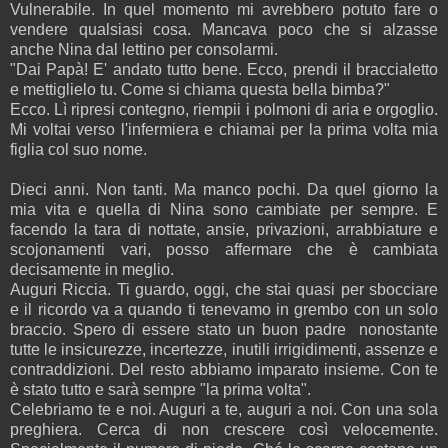
Vulnerabile. In quel momento mi avrebbero potuto fare o
vendere qualsiasi cosa. Mancava poco che si alzasse
anche Nina dal lettino per consolarmi.
"Dai Papà! E' andato tutto bene. Ecco, prendi il braccialetto
e mettiglielo tu. Come si chiama questa bella bimba?"
Ecco. Lì ripresi contegno, riempii i polmoni di aria e orgoglio.
Mi voltai verso l'infermiera e chiamai per la prima volta mia
figlia col suo nome.
Dieci anni. Non tanti. Ma manco pochi. Da quel giorno la
mia vita e quella di Nina sono cambiate per sempre. E
facendo la tara di nottate, ansie, privazioni, arrabbiature e
scojonamenti vari, posso affermare che è cambiata
decisamente in meglio.
Auguri Riccia. Ti guardo, oggi, che stai quasi per sbocciare
e il ricordo va a quando ti tenevamo in grembo con un solo
braccio. Spero di essere stato un buon padre nonostante
tutte le insicurezze, incertezze, inutili irrigidimenti, assenze e
contraddizioni. Del resto abbiamo imparato insieme. Con te
è stato tutto e sarà sempre "la prima volta".
Celebriamo te e noi. Auguri a te, auguri a noi. Con una sola
preghiera. Cerca di non crescere così velocemente.