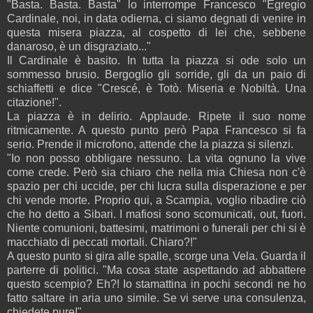
"Basta. Basta. Basta" lo interrompe Francesco "Egregio
Cardinale, noi, in data odierna, ci siamo degnati di venire in
questa misera piazza, al cospetto di lei che, sebbene
danaroso, è un disgraziato..."
Il Cardinale è basito. In tutta la piazza si ode solo un
sommesso brusio. Bergoglio gli sorride, gli da un paio di
schiaffetti e dice "Crescé, è Totò. Miseria e Nobiltà. Una
citazione!".
La piazza è in delirio. Applaude. Ripete il suo nome
ritmicamente. A questo punto però Papa Francesco si fa
serio. Prende il microfono, attende che la piazza si silenzi.
"Io non posso obbligare nessuno. La vita ognuno la vive
come crede. Però sia chiaro che nella mia Chiesa non c'è
spazio per chi uccide, per chi lucra sulla disperazione e per
chi vende morte. Proprio qui, a Scampia, voglio ribadire ciò
che ho detto a Sibari. I mafiosi sono scomunicati, out, fuori.
Niente comunioni, battesimi, matrimoni o funerali per chi si è
macchiato di peccati mortali. Chiaro?!"
A questo punto si gira alle spalle, scorge una Vela. Guarda il
parterre di politici. "Ma cosa state aspettando ad abbattere
questo scempio? Eh?! Io stamattina in pochi secondi ne ho
fatto saltare in aria uno simile. Se vi serve una consulenza,
chiedete pure!".