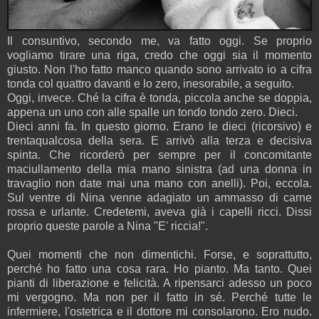
Il consuntivo, secondo me, va fatto oggi. Se proprio
vogliamo tirare una riga, credo che oggi sia il momento
giusto. Non l'ho fatto manco quando sono arrivato io a cifra
tonda col quattro davanti e lo zero, inesorabile, a seguito.
Oggi, invece. Ché la cifra è tonda, piccola anche se doppia,
appena un uno con alle spalle un tondo tondo zero. Dieci.
Dieci anni fa. In questo giorno. Erano le dieci (ricorsivo) e
trentaqualcosa della sera. E arrivò alla terza e decisiva
spinta. Che ricorderò per sempre per il concomitante
maciullamento della mia mano sinistra (ad una donna in
travaglio non date mai una mano con anelli). Poi, eccola.
Sul ventre di Nina venne adagiato un ammasso di carne
rossa e urlante. Credetemi, aveva già i capelli ricci. Dissi
proprio queste parole a Nina "E' riccia!".
Quei momenti che non dimentichi. Forse, e soprattutto,
perché ho fatto una cosa rara. Ho pianto. Ma tanto. Quei
pianti di liberazione e felicità. A ripensarci adesso un poco
mi vergogno. Ma non per il fatto in sé. Perché tutte le
infermiere, l'ostetrica e il dottore mi consolarono. Ero nudo.