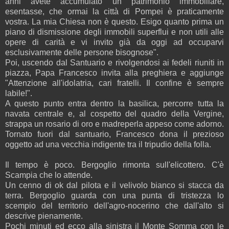
anni avete accumulato un patrimonio immobiliare,
esentasse, che ormai la città di Pompei è praticamente
vostra. La mia Chiesa non è questo. Esigo quanto prima un
piano di dismissione degli immobili superflui e non utili alle
opere di carità e vi invito già da oggi ad occuparvi
esclusivamente delle persone bisognose".
Poi, uscendo dal Santuario e rivolgendosi ai fedeli riuniti in
piazza, Papa Francesco invita alla preghiera e aggiunge
"Attenzione all'idolatria, cari fratelli. Il confine è sempre
labile!".
A questo punto entra dentro la basilica, percorre tutta la
navata centrale e, al cospetto del quadro della Vergine,
strappa un rosario di oro e madreperla appeso come adorno.
Tornato fuori dal santuario, Francesco dona il prezioso
oggetto ad una vecchia indigente tra il tripudio della folla.
Il tempo è poco. Bergoglio rimonta sull'elicottero. C'è
Scampia che lo attende.
Un cenno di ok dal pilota e il velivolo bianco si stacca da
terra. Bergoglio guarda con una punta di tristezza lo
scempio del territorio dell'agro-nocerino che dall'alto si
descrive pienamente.
Pochi minuti ed ecco alla sinistra il Monte Somma con le