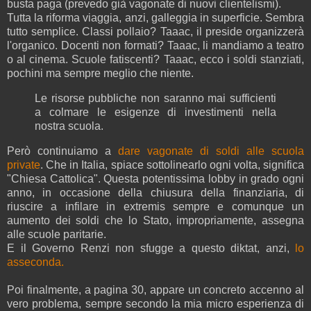
busta paga (prevedo già vagonate di nuovi clientelismi).
Tutta la riforma viaggia, anzi, galleggia in superficie. Sembra
tutto semplice. Classi pollaio? Taaac, il preside organizzerà
l'organico. Docenti non formati? Taaac, li mandiamo a teatro
o al cinema. Scuole fatiscenti? Taaac, ecco i soldi stanziati,
pochini ma sempre meglio che niente.
Le risorse pubbliche non saranno mai sufficienti
a colmare le esigenze di investimenti nella
nostra scuola.
Però continuiamo a
dare vagonate di soldi alle scuola
private
. Che in Italia, spiace sottolinearlo ogni volta, significa
"Chiesa Cattolica". Questa potentissima lobby in grado ogni
anno, in occasione della chiusura della finanziaria, di
riuscire a infilare in extremis sempre e comunque un
aumento dei soldi che lo Stato, impropriamente, assegna
alle scuole paritarie.
E il Governo Renzi non sfugge a questo diktat, anzi,
lo
asseconda.
Poi finalmente, a pagina 30, appare un concreto accenno al
vero problema, sempre secondo la mia micro esperienza di