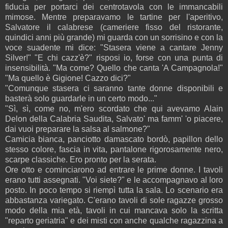
fiducia per portarci dei centrotavola con le immancabili
mimose. Mentre preparavamo le tartine per l'aperitivo,
Salvatore il calabrese (cameriere fisso del ristorante,
quindici anni più grande) mi guarda con un sorrisino e con la
voce suadente mi dice: "Stasera viene a cantare Jenny
Silver!" "E chi cazz'è?" risposi io, forse con una punta di
insensibilità. "Ma come? Quello che canta 'A Campagnola!"
"Ma quello è Gigione! Cazzo dici?"
"Comunque stasera ci saranno tante donne disponibili e
basterà solo guardarle in un certo modo..."
"Sì, sì, come no, m'ero scordato che qui avevamo Alain
Delon della Calabria Saudita, Salvato' ma famm' 'o piacere,
dai vuoi preparare la salsa al salmone?"
Camicia bianca, panciotto damascato bordò, papillon dello
stesso colore, fascia in vita, pantalone rigorosamente nero,
scarpe classiche. Ero pronto per la serata.
Ore otto e cominciarono ad entrare le prime donne. I tavoli
erano tutti assegnati. "Voi siete?" e le accompagnavo al loro
posto. In poco tempo si riempì tutta la sala. Lo scenario era
abbastanza variegato. C'erano tavoli di sole ragazze grosso
modo della mia età, tavoli in cui mancava solo la scritta
"reparto geriatria" e dei misti con anche qualche ragazzina a