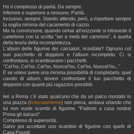
Ho il complesso di parità. Da sempre.
Inferiore o superiore a nessuno. Parità.
Inclusivo, sempre. Stando attendo, però, a rispettare sempre
la soglia minima del cacamento di cazzo.
Ma la convinzione, quando ormai all'orizzonte si intravede il
cartellone con la scritta "sei a metà del cammino", è quella
della teoria della incompletezza.
L'album delle figurine dei calciatori, ricordate? Ognuno col
suo pacchetto di doppioni e l'album incompleto. Ci si
confrontava, si scambiavano i pacchetti.
"Cel'ho, Cel'ho, Cel'ho, Noncel'ho, Cel'ho, Noncel'ho..."
E se volevi avere una minima possibilità di completarlo, quel
cavolo di album, dovevi confrontare il tuo pacchetto di
doppioni con quanti più ragazzini possibili.
Ieri a Roma c'è stato qualcuno che da un palco montato in
una piazza (
fortunatamente
) non piena, andava urlando che
lui non vuole scambi di figurine. “Padroni a casa nostra!
Prima gli italiani!”
Complesso di superiorità.
Salvo poi accettare uno scambio di figurine con quelli di
Casa Pound.