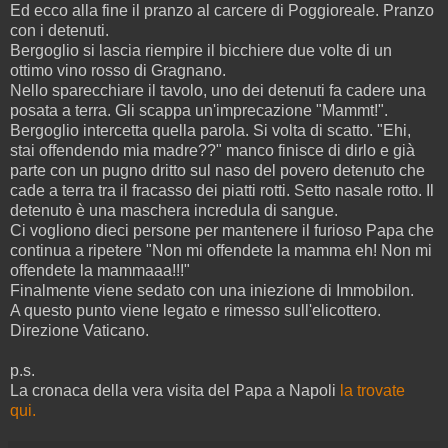
Ed ecco alla fine il pranzo al carcere di Poggioreale. Pranzo
con i detenuti.
Bergoglio si lascia riempire il bicchiere due volte di un
ottimo vino rosso di Gragnano.
Nello sparecchiare il tavolo, uno dei detenuti fa cadere una
posata a terra. Gli scappa un'imprecazione "Mammt!".
Bergoglio intercetta quella parola. Si volta di scatto. "Ehi,
stai offendendo mia madre??" manco finisce di dirlo e già
parte con un pugno dritto sul naso del povero detenuto che
cade a terra tra il fracasso dei piatti rotti. Setto nasale rotto. Il
detenuto è una maschera incredula di sangue.
Ci vogliono dieci persone per mantenere il furioso Papa che
continua a ripetere "Non mi offendete la mamma eh! Non mi
offendete la mammaaa!!!"
Finalmente viene sedato con una iniezione di Immobilon.
A questo punto viene legato e rimesso sull'elicottero.
Direzione Vaticano.
p.s.
La cronaca della vera visita del Papa a Napoli
la trovate
qui.