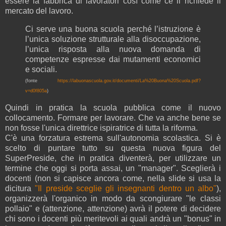
essere la fabbrica di lavoratori così come ce li richiede il
mercato del lavoro.
Ci serve una buona scuola perché l’istruzione è
l’unica soluzione strutturale alla disoccupazione,
l’unica risposta alla nuova domanda di
competenze espresse dai mutamenti economici
e sociali.
(fonte
https://labuonascuola.gov.it/documenti/La%20Buona%20Scuola.pdf?
v=d0f805a
)
Quindi in pratica la scuola pubblica come il nuovo
collocamento. Formare per lavorare. Che va anche bene se
non fosse l'unica direttrice ispiratrice di tutta la riforma.
C'è una forzatura estrema sull'autonomia scolastica. Si è
scelto di puntare tutto su questa nuova figura del
SuperPreside, che in pratica diventerà, per utilizzare un
termine che oggi si porta assai, un "manager". Sceglierà i
docenti (non si capisce ancora come, nella slide si usa la
dicitura
"Il preside sceglie gli insegnanti dentro un albo"
),
organizzerà l'organico in modo da scongiurare "le classi
pollaio" e (attenzione, attenzione) avrà il potere di decidere
chi sono i docenti più meritevoli ai quali andrà un "bonus" in