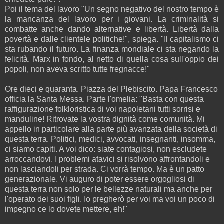
Poi il tema del lavoro "Un segno negativo del nostro tempo è
la mancanza del lavoro per i giovani. La criminalità si
combatte anche dando alternative e libertà. Libertà dalla
povertà e dalle clientele politiche!", spiega. "Il capitalismo ci
sta rubando il futuro. La finanza mondiale ci sta negando la
felicità. Marx in fondo, al netto di quella cosa sull'oppio dei
popoli, non aveva scritto tutte fregnacce!"
Ore dieci e quaranta. Piazza del Plebiscito. Papa Francesco
officia la Santa Messa. Parte l'omelia: "Basta con questa
raffigurazione folkloristica di voi napoletani tutti sorrisi e
manduline! Ritrovate la vostra dignità come comunità. Mi
appello in particolare alla parte più avanzata della società di
questa terra. Politici, medici, avvocati, insegnanti, insomma,
ci siamo capiti. A voi dico: siate contagiosi, non escludete
arroccandovi. I problemi atavici si risolvono affrontandoli e
non lasciandoli per strada. Ci vorrà tempo. Ma è un patto
generazionale. Vi auguro di poter essere orgogliosi di
questa terra non solo per le bellezze naturali ma anche per
l'operato dei suoi figli. Io pregherò per voi ma voi un poco di
impegno ce lo dovete mettere, eh!"