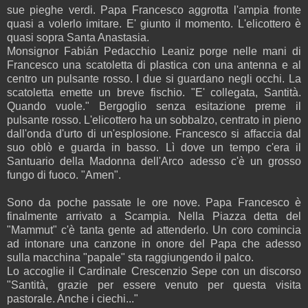
sue pieghe verdi. Papa Francesco aggrotta l'ampia fronte
quasi a volerlo imitare. E' giunto il momento. L'elicottero è
quasi sopra Santa Anastasia.
Monsignor Fabián Pedacchio Leaniz porge nelle mani di
Francesco una scatoletta di plastica con una antenna e al
centro un pulsante rosso. I due si guardano negli occhi. La
scatoletta emette un breve fischio. "E' collegata, Santità.
Quando vuole." Bergoglio senza esitazione preme il
pulsante rosso. L'elicottero ha un sobbalzo, centrato in pieno
dall'onda d'urto di un'esplosione. Francesco si affaccia dal
suo oblò e guarda in basso. Lì dove un tempo c'era il
Santuario della Madonna dell'Arco adesso c'è un grosso
fungo di fuoco. "Amen".
Sono da poche passate le ore nove. Papa Francesco è
finalmente arrivato a Scampia. Nella Piazza detta del
"Mammut" c'è tanta gente ad attenderlo. Un coro comincia
ad intonare una canzone in onore del Papa che adesso
sulla macchina "papale" sta raggiungendo il palco.
Lo accoglie il Cardinale Crescenzio Sepe con un discorso
"Santità, grazie per essere venuto per questa visita
pastorale. Anche i ciechi..."