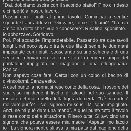
"Dai, dobbiamo uscire con il secondo piatto!" Pino ci ridestò
e ci riportò al nostro lavoro.
Passai con i piatti al primo tavolo. Cominciai a sentire
sguardi strani addosso. "Giovane, come ti chiami?" "La mia
amica ha detto che ti vuole conoscere". Risatine, sgomitate.
Io abbozzavo. Sorridevo.
Poi. Poi accadde l'imponderabile. Passando tra due tavoli
lunghi, nel poco spazio tra le due fila di sedie, le due mani
impegnate con i piatti, strusciando su uno schienale di una
sedia mi ritrovai non so come con la cerniera lampo del
pantalone impigliata nel maglione di una ottuagenaria.
Panico.
Non sapevo cosa fare. Cercai con un colpo di bacino di
divincolarmi. Senza esito.
A quel punto la nonna si rese conto della cosa. Il rossore del
suo viso mi diede il livello di alcool nel suo sangue. Il
rossore del mio, quello della figura di merda. "Uè, ma addo'
me vuo' purtà?" "No, signora mi scusi. Mi sono impigliato.
Anzi, se mi può dare una mano". A quel punto tutto il tavolo
si rese conto della situazione. Risero tutte. Si avvicinò una
signora che poteva essere mia madre "Aspetta, mo faccio
io". La signora mentre sfilava la mia patta dal maglione della