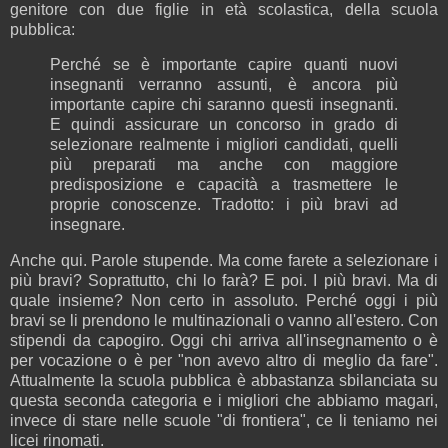
genitore con due figlie in età scolastica, della scuola
pubblica:
Perché se è importante capire quanti nuovi
insegnanti verranno assunti, è ancora più
importante capire chi saranno questi insegnanti.
E quindi assicurare un concorso in grado di
selezionare realmente i migliori candidati, quelli
più preparati ma anche con maggiore
predisposizione e capacità a trasmettere le
proprie conoscenze. Tradotto: i più bravi ad
insegnare.
Anche qui. Parole stupende. Ma come farete a selezionare i
più bravi? Soprattutto, chi lo farà? E poi. I più bravi. Ma di
quale insieme? Non certo in assoluto. Perché oggi i più
bravi se li prendono le multinazionali o vanno all'estero. Con
stipendi da capogiro. Oggi chi arriva all'insegnamento o è
per vocazione o è per "non avevo altro di meglio da fare".
Attualmente la scuola pubblica è abbastanza sbilanciata su
questa seconda categoria e i migliori che abbiamo magari,
invece di stare nelle scuole "di frontiera", ce li teniamo nei
licei rinomati.