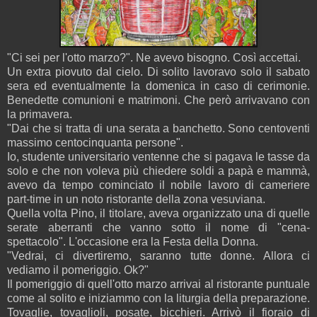
"Ci sei per l'otto marzo?". Ne avevo bisogno. Così accettai.
Un extra piovuto dal cielo. Di solito lavoravo solo il sabato
sera ed eventualmente la domenica in caso di cerimonie.
Benedette comunioni e matrimoni. Che però arrivavano con
la primavera.
"Dai che si tratta di una serata a banchetto. Sono centoventi
massimo centocinquanta persone".
Io, studente universitario ventenne che si pagava le tasse da
solo e che non voleva più chiedere soldi a papà e mammà,
avevo da tempo cominciato il nobile lavoro di cameriere
part-time in un noto ristorante della zona vesuviana.
Quella volta Pino, il titolare, aveva organizzato una di quelle
serate aberranti che vanno sotto il nome di "cena-
spettacolo". L'occasione era la Festa della Donna.
"Vedrai, ci divertiremo, saranno tutte donne. Allora ci
vediamo il pomeriggio. Ok?"
Il pomeriggio di quell'otto marzo arrivai al ristorante puntuale
come al solito e iniziammo con la liturgia della preparazione.
Tovaglie, tovaglioli, posate, bicchieri. Arrivò il fioraio di