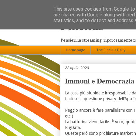
This site uses cookies from Google to d
are shared with Google along with perf
Pinellus
statistics, and to detect and address 
Pensieri in streaming, rigorosamente 
Home page
The Pinellus Daily
22 aprile 2020
Immuni e Democrazia
La cosa più stupida e irresponsabile d
facili sulla questione privacy dell'App
Peggio ancora è fare parallelismi con i d
etc.)
La battutina viene facile. È vero, quot
BigData.
Queste però sono profilature marketing