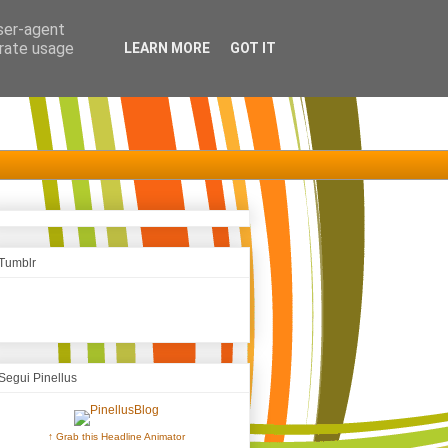
user-agent
erate usage
LEARN MORE
GOT IT
Tumblr
Segui Pinellus
↑ Grab this Headline Animator