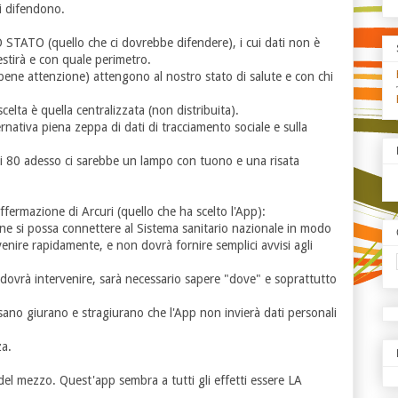
mi difendono.
 STATO (quello che ci dovrebbe difendere), i cui dati non è
estirà e con quale perimetro.
 bene attenzione) attengono al nostro stato di salute e con chi
scelta è quella centralizzata (non distribuita).
ativa piena zeppa di dati di tracciamento sociale e sulla
ni 80 adesso ci sarebbe un lampo con tuono e una risata
fermazione di Arcuri (quello che ha scelto l'App):
ne si possa connettere al Sistema sanitario nazionale in modo
venire rapidamente, e non dovrà fornire semplici avvisi agli
 dovrà intervenire, sarà necessario sapere "dove" e soprattutto
isano giurano e stragiurano che l'App non invierà dati personali
a.
e del mezzo. Quest'app sembra a tutti gli effetti essere LA