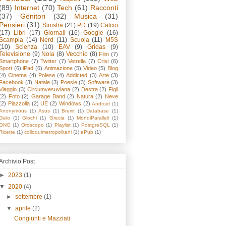
(89)
Internet
(70)
Tech
(61)
Racconti
(37)
Genitori
(32)
Musica
(31)
Pensieri
(31)
Sinistra
(21)
PD
(19)
Calcio
(17)
Libri
(17)
Giornali
(16)
Google
(16)
Scampia
(14)
Nerd
(11)
Scuola
(11)
M5S
(10)
Scienza
(10)
EAV
(9)
Gridas
(9)
Televisione
(9)
Nola
(8)
Vecchio
(8)
Film
(7)
Smartphone
(7)
Twitter
(7)
Vetrella
(7)
Crisi
(6)
Sport
(6)
iPad
(6)
Animazione
(5)
Video
(5)
Blog
(4)
Cinema
(4)
Polese
(4)
Addicted
(3)
Arte
(3)
Facebook
(3)
Natale
(3)
Poesie
(3)
Software
(3)
Viaggio
(3)
Circumvesuviana
(2)
Destra
(2)
Figli
(2)
Foto
(2)
Garage Band
(2)
Natura
(2)
Neve
(2)
Piazzolla
(2)
UE
(2)
Windows
(2)
Android
(1)
Anonymous
(1)
Asus
(1)
Brexit
(1)
Database
(1)
Gelo
(1)
Giochi
(1)
Grecia
(1)
MondiParalleli
(1)
ONG
(1)
Oroscopo
(1)
Playlist
(1)
PostgreSQL
(1)
Ricette
(1)
colloquimetropolitani
(1)
ePub
(1)
Archivio Post
►
2023
(1)
▼
2020
(4)
►
settembre
(1)
▼
aprile
(2)
Congiunti e Mazziati