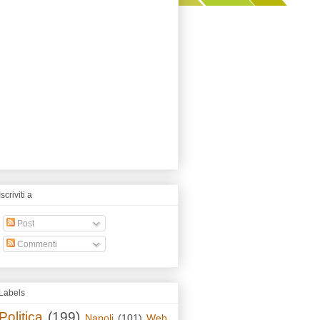
Iscriviti a
Post
Commenti
Labels
Politica
(199)
Napoli
(101)
Web