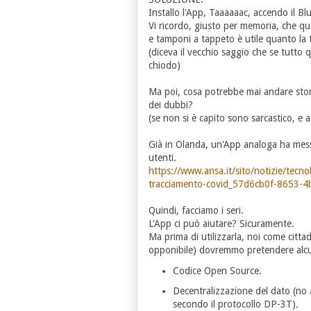
Installo l'App, Taaaaaac, accendo il B
Vi ricordo, giusto per memoria, che q
e tamponi a tappeto è utile quanto la 
(diceva il vecchio saggio che se tutto 
chiodo)
Ma poi, cosa potrebbe mai andare stor
dei dubbi?
(se non si è capito sono sarcastico, e 
Già in Olanda, un'App analoga ha messo 
utenti.
https://www.ansa.it/sito/notizie/tecno
tracciamento-covid_57d6cb0f-8653-
Quindi, facciamo i seri.
L'App ci può aiutare? Sicuramente.
Ma prima di utilizzarla, noi come cittadi
opponibile) dovremmo pretendere alcu
Codice Open Source.
Decentralizzazione del dato (no al
secondo il protocollo DP-3T).