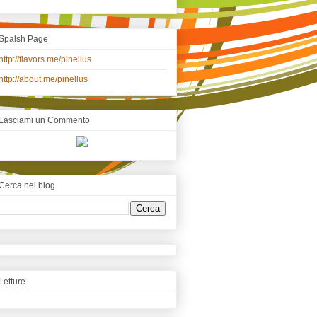
Spalsh Page
http://flavors.me/pinellus
http://about.me/pinellus
Lasciami un Commento
Cerca nel blog
Letture