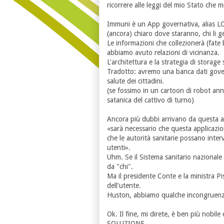
ricorrere alle leggi del mio Stato che 
Immuni è un App governativa, alias LO
(ancora) chiaro dove staranno, chi li g
Le informazioni che collezionerà (fate
abbiamo avuto relazioni di vicinanza.
L'architettura e la strategia di storage 
Tradotto: avremo una banca dati govern
salute dei cittadini.
(se fossimo in un cartoon di robot an
satanica del cattivo di turno)
Ancora più dubbi arrivano da questa af
«sarà necessario che questa applicazio
che le autorità sanitarie possano inter
utenti».
Uhm. Se il Sistema sanitario nazionale
da "chi".
Ma il presidente Conte e la ministra P
dell'utente.
Huston, abbiamo qualche incongruenz
Ok. Il fine, mi direte, è ben più nobil
SOLUZIONE.