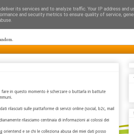
eliver its services and to analyze traffic. Your IP address and 
ormance and security metrics to ensure quality of service, gen
abuse.
random.
a fare in questo momento è scherzare o buttarla in battute
 Immuni.
ati rilasciati sulle piattaforme di servizi online (social, b2c, mail
idianamente rilasciamo centinaia di informazioni ai colossi dei
 orientend e se chi le colleziona abusa dei miei dati posso