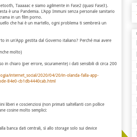
luetooth, Taaaaac e siamo agilmente in Fase2 (quasi Fase3).
uesta è una Pandemia. L'App Immuni senza personale sanitario
trama in un film porno.
quello che hai è un martello, ogni problema ti sembrerà un
to in un'App gestita dal Governo italiano? Perché mai avere
anche molto)
in chiaro (per errore, sicuramente) i dati sensibili di circa 200
logia/internet_social/2020/04/20/in-olanda-falla-app-
4bde-84e0-cb1db4440cab.html
ni liberi e coscienziosi (non primati saltellanti con pollice
ne cosine molto semplici:
la banca dati centrali, sì allo storage solo sui device