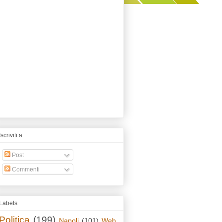
Iscriviti a
Post
Commenti
Labels
Politica
(199)
Napoli
(101)
Web