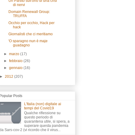
Un Partito sull'orlo di una crisi
di nervi
Domain Renewall Group:
TRUFFA
Occhio per occhio, Hack per
hack
Giornalisti che ci meritiamo
'O sparagno nun è maje
guadagno
►
marzo
(17)
►
febbraio
(26)
►
gennaio
(16)
►
2012
(207)
Popular Posts
L'Italia (non) digitale ai
tempi del Covid19
Qualche riflessione su
questo periodo di
quarantena utile, si spera, a
superare questa pandemia
da Sars-cov-2 (vi ricordo che il virus...