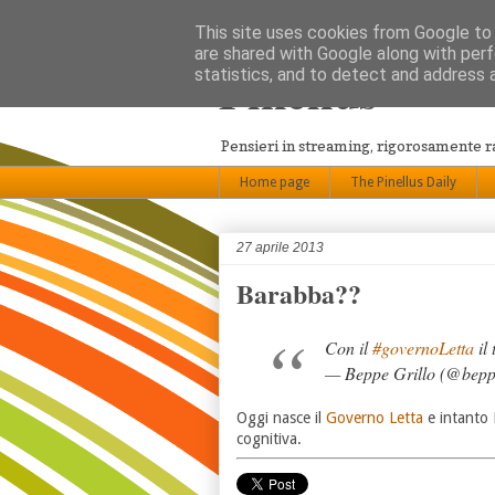
This site uses cookies from Google to d
are shared with Google along with perf
Pinellus
statistics, and to detect and address 
Pensieri in streaming, rigorosamente 
Home page
The Pinellus Daily
27 aprile 2013
Barabba??
Con il
#governoLetta
il
— Beppe Grillo (@bepp
Oggi nasce il
Governo Letta
e intanto 
cognitiva.