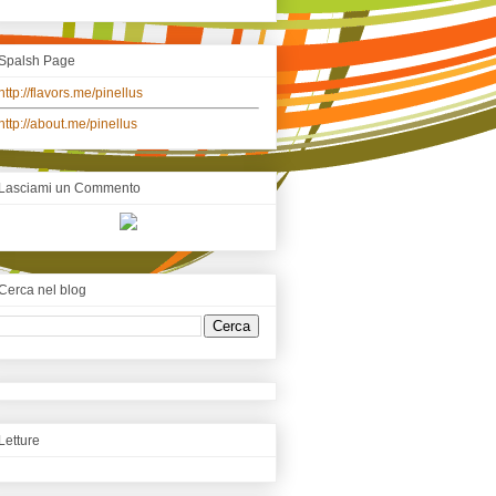
Spalsh Page
http://flavors.me/pinellus
http://about.me/pinellus
Lasciami un Commento
Cerca nel blog
Letture