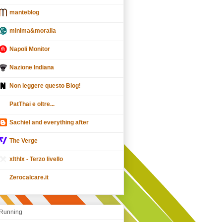
manteblog
minima&moralia
Napoli Monitor
Nazione Indiana
Non leggere questo Blog!
PatThai e oltre...
Sachiel and everything after
The Verge
xlthlx - Terzo livello
Zerocalcare.it
Running