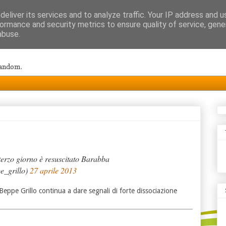
eliver its services and to analyze traffic. Your IP address and 
ormance and security metrics to ensure quality of service, gen
abuse.
random.
 terzo giorno è resuscitato Barabba
e_grillo)
27 aprile 2013
Beppe Grillo continua a dare segnali di forte dissociazione