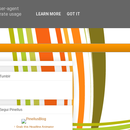
user-agent
erate usage
LEARN MORE
GOT IT
Tumblr
Segui Pinellus
↑ Grab this Headline Animator