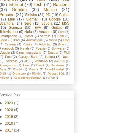
(89)
Internet
(70)
Tech
(61)
Racconti
(37)
Genitori
(32)
Musica
(31)
Pensieri
(31)
Sinistra
(21)
PD
(19)
Calcio
(17)
Libri
(17)
Giornali
(16)
Google
(16)
Scampia
(14)
Nerd
(11)
Scuola
(11)
M5S
(10)
Scienza
(10)
EAV
(9)
Gridas
(9)
Televisione
(9)
Nola
(8)
Vecchio
(8)
Film
(7)
Smartphone
(7)
Twitter
(7)
Vetrella
(7)
Crisi
(6)
Sport
(6)
iPad
(6)
Animazione
(5)
Video
(5)
Blog
(4)
Cinema
(4)
Polese
(4)
Addicted
(3)
Arte
(3)
Facebook
(3)
Natale
(3)
Poesie
(3)
Software
(3)
Viaggio
(3)
Circumvesuviana
(2)
Destra
(2)
Figli
(2)
Foto
(2)
Garage Band
(2)
Natura
(2)
Neve
(2)
Piazzolla
(2)
UE
(2)
Windows
(2)
Android
(1)
Anonymous
(1)
Asus
(1)
Brexit
(1)
Database
(1)
Gelo
(1)
Giochi
(1)
Grecia
(1)
MondiParalleli
(1)
ONG
(1)
Oroscopo
(1)
Playlist
(1)
PostgreSQL
(1)
Ricette
(1)
colloquimetropolitani
(1)
ePub
(1)
Archivio Post
►
2023
(1)
►
2020
(4)
►
2019
(2)
►
2018
(7)
►
2017
(24)