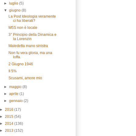
►
luglio
(5)
▼
giugno
(8)
La Post Ideologia veramente
ci ha liberati?
M5S non è locale
3° Principio della Dinamica e
la Lorenzin
Maledetta mano sinistra
Non fu vera gloria, ma una
loffa.
2 Giugno 1946
Il 5%
Scusami, amore mio
►
maggio
(8)
►
aprile
(1)
►
gennaio
(2)
►
2016
(17)
►
2015
(54)
►
2014
(136)
►
2013
(152)