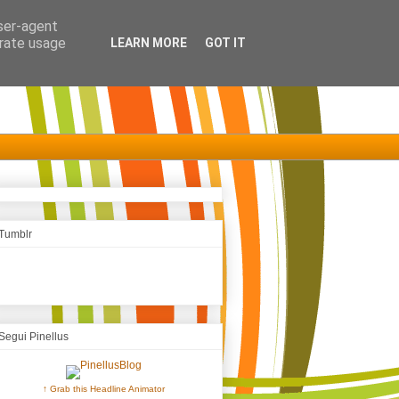
user-agent
erate usage
LEARN MORE
GOT IT
Tumblr
Segui Pinellus
↑ Grab this Headline Animator