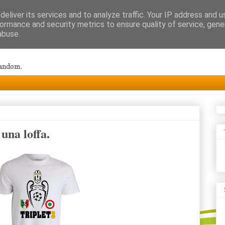
eliver its services and to analyze traffic. Your IP address and 
ormance and security metrics to ensure quality of service, gen
abuse.
random.
una loffa.