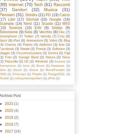
(89)
Internet
(70)
Tech
(61)
Racconti
(37)
Genitori
(32)
Musica
(31)
Pensieri
(31)
Sinistra
(21)
PD
(19)
Calcio
(17)
Libri
(17)
Giornali
(16)
Google
(16)
Scampia
(14)
Nerd
(11)
Scuola
(11)
M5S
(10)
Scienza
(10)
EAV
(9)
Gridas
(9)
Televisione
(9)
Nola
(8)
Vecchio
(8)
Film
(7)
Smartphone
(7)
Twitter
(7)
Vetrella
(7)
Crisi
(6)
Sport
(6)
iPad
(6)
Animazione
(5)
Video
(5)
Blog
(4)
Cinema
(4)
Polese
(4)
Addicted
(3)
Arte
(3)
Facebook
(3)
Natale
(3)
Poesie
(3)
Software
(3)
Viaggio
(3)
Circumvesuviana
(2)
Destra
(2)
Figli
(2)
Foto
(2)
Garage Band
(2)
Natura
(2)
Neve
(2)
Piazzolla
(2)
UE
(2)
Windows
(2)
Android
(1)
Anonymous
(1)
Asus
(1)
Brexit
(1)
Database
(1)
Gelo
(1)
Giochi
(1)
Grecia
(1)
MondiParalleli
(1)
ONG
(1)
Oroscopo
(1)
Playlist
(1)
PostgreSQL
(1)
Ricette
(1)
colloquimetropolitani
(1)
ePub
(1)
Archivio Post
►
2023
(1)
►
2020
(4)
►
2019
(2)
►
2018
(7)
▼
2017
(24)