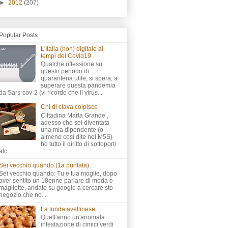
►
2012
(207)
Popular Posts
L'Italia (non) digitale ai
tempi del Covid19
Qualche riflessione su
questo periodo di
quarantena utile, si spera, a
superare questa pandemia
da Sars-cov-2 (vi ricordo che il virus...
Chi di clava colpisce
Cittadina Marta Grande ,
adesso che sei diventata
una mia dipendente (o
almeno così dite nel M5S)
ho tutto il diritto di sottoporti
alc...
Sei vecchio quando (1a puntata)
Sei vecchio quando: Tu e tua moglie, dopo
aver sentito un 18enne parlare di moda e
magliette, andate su google a cercare sto
negozio che no...
La tonda avellinese
Quell'anno un'anomala
infestazione di cimici verdi