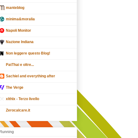
manteblog
minima&moralia
Napoli Monitor
Nazione Indiana
Non leggere questo Blog!
PatThai e oltre...
Sachiel and everything after
The Verge
xlthlx - Terzo livello
Zerocalcare.it
Running