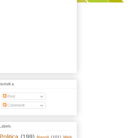
Iscriviti a
Post
Commenti
Labels
Politica
(199)
Napoli
(101)
Web