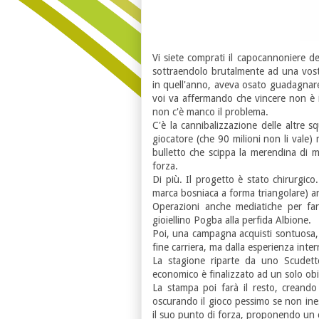
Vi siete comprati il capocannoniere 
sottraendolo brutalmente ad una vost
in quell'anno, aveva osato guadagnare 
voi va affermando che vincere non è i
non c'è manco il problema.
C'è la cannibalizzazione delle altre sq
giocatore (che 90 milioni non li vale) 
bulletto che scippa la merendina di m
forza.
Di più. Il progetto è stato chirurgico
marca bosniaca a forma triangolare) anc
Operazioni anche mediatiche per far 
gioiellino Pogba alla perfida Albione.
Poi, una campagna acquisti sontuosa, d
fine carriera, ma dalla esperienza inte
La stagione riparte da uno Scudett
economico è finalizzato ad un solo ob
La stampa poi farà il resto, creando
oscurando il gioco pessimo se non ine
il suo punto di forza, proponendo un 