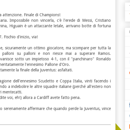
Ma attenzione. Finale di Champions!
'aria. Impossibile non vincerla, c'è l'erede di Messi, Cristiano
na, Higuain è un attaccante letale, arrivano botte di fortuna
 Fischio d'inizio, via!
ne, sicuramente un ottimo giocatore, ma scompare per tutta la
lia palloni su palloni e non riesce mai a superare Ramos.
 svanisce sotto un impietoso 4-1, con il "panchinaro" Ronaldo
 meritatamente l'ennesimo Pallone d'Oro.
amente la finale della Juventus: asfaltati.
tagione dell'ennesimo Scudetto e Coppa Italia, vinti facendo i
ando a indebolire le altre squadre italiane (perché all'estero non
ri mentecatti.
dite voi, eh!) allora a Cardiff avete fatto pena.
amo serenamente affermare che quando perde la Juventus, vince