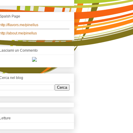
Spalsh Page
http://flavors.me/pinellus
http://about.me/pinellus
Lasciami un Commento
Cerca nel blog
Letture