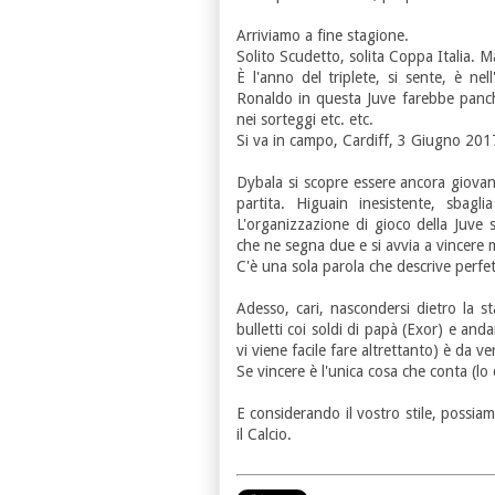
Arriviamo a fine stagione.
Solito Scudetto, solita Coppa Italia. 
È l'anno del triplete, si sente, è nell
Ronaldo in questa Juve farebbe panchi
nei sorteggi etc. etc.
Si va in campo, Cardiff, 3 Giugno 2017.
Dybala si scopre essere ancora giova
partita. Higuain inesistente, sbag
L'organizzazione di gioco della Juve
che ne segna due e si avvia a vincere
C'è una sola parola che descrive perfett
Adesso, cari, nascondersi dietro la s
bulletti coi soldi di papà (Exor) e and
vi viene facile fare altrettanto) è da ve
Se vincere è l'unica cosa che conta (lo 
E considerando il vostro stile, possi
il Calcio.