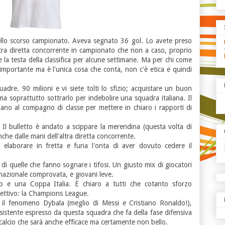
dello scorso campionato. Aveva segnato 36 gol. Lo avete preso
ra diretta concorrente in campionato che non a caso, proprio
la testa della classifica per alcune settimane. Ma per chi come
mportante ma è l'unica cosa che conta, non c'è etica e quindi
uadre. 90 milioni e vi siete tolti lo sfizio; acquistare un buon
ma soprattutto sottrarlo per indebolire una squadra italiana. Il
ano al compagno di classe per mettere in chiaro i rapporti di
. Il bulletto è andato a scippare la merendina (questa volta di
he dalle mani dell'altra diretta concorrente.
elaborare in fretta e furia l'onta di aver dovuto cedere il
i quelle che fanno sognare i tifosi. Un giusto mix di giocatori
rnazionale comprovata, e giovani leve.
o e una Coppa Italia. È chiaro a tutti che cotanto sforzo
iettivo: la Champions League.
 il fenomeno Dybala (meglio di Messi e Cristiano Ronaldo!),
sistente espresso da questa squadra che fa della fase difensiva
calcio che sarà anche efficace ma certamente non bello.