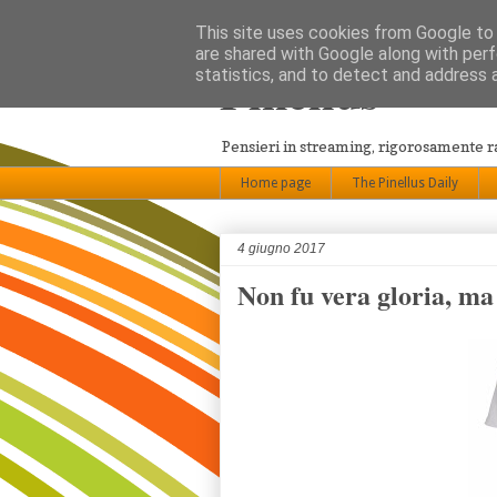
This site uses cookies from Google to d
are shared with Google along with perf
Pinellus
statistics, and to detect and address 
Pensieri in streaming, rigorosamente 
Home page
The Pinellus Daily
4 giugno 2017
Non fu vera gloria, ma 