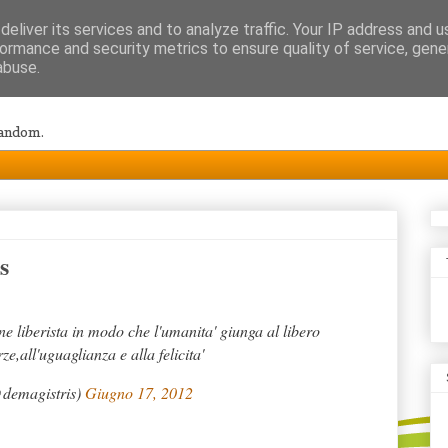
eliver its services and to analyze traffic. Your IP address and 
ormance and security metrics to ensure quality of service, gen
abuse.
random.
s
ne liberista in modo che l'umanita' giunga al libero
ze,all'uguaglianza e alla felicita'
@demagistris)
Giugno 17, 2012