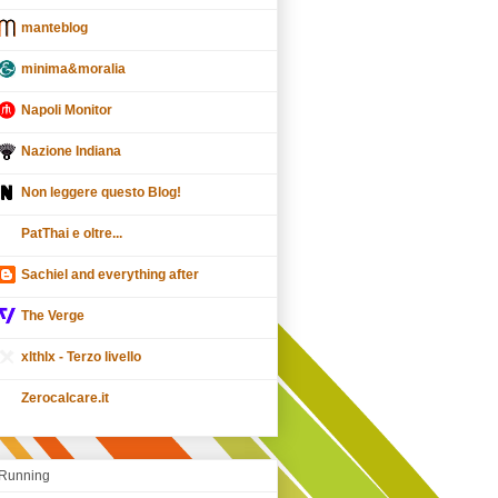
manteblog
minima&moralia
Napoli Monitor
Nazione Indiana
Non leggere questo Blog!
PatThai e oltre...
Sachiel and everything after
The Verge
xlthlx - Terzo livello
Zerocalcare.it
Running