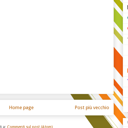
Home page
Post più vecchio
ti a:
Commenti sul post (Atom)