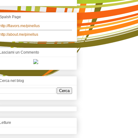
Spalsh Page
http://flavors.me/pinellus
http://about.me/pinellus
Lasciami un Commento
Cerca nel blog
Letture