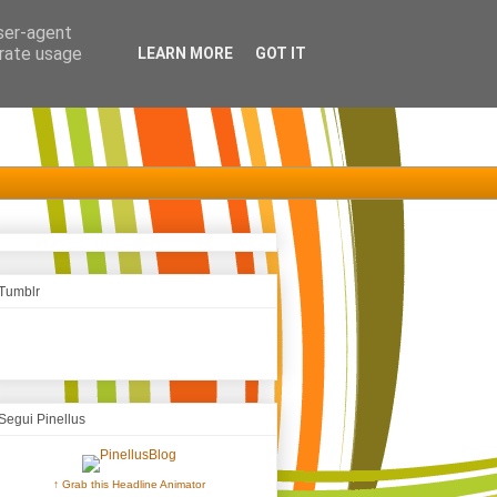
user-agent
erate usage
LEARN MORE
GOT IT
Tumblr
Segui Pinellus
↑ Grab this Headline Animator