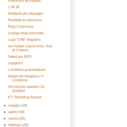
Prepararsi all'impatto.
1.96.96
Dilettanti allo sbaraglio
Piscitielli di cannuccia
Pista CicloCross
Lounge della bocciofila
Luigi "CHE" Magistris
Un Portale a peso d'oro. Anzi
di Caldoro.
Fatwā per NPS
Legalize?
L'erotismo grammaticale
Sergio De Gregorio e il
Lombroso
Sei vecchio quando (2a
puntata)
ICT Spending Review
►
maggio
(19)
►
aprile
(18)
►
marzo
(26)
►
febbraio
(20)