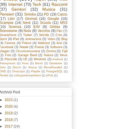
(89)
Internet
(70)
Tech
(61)
Racconti
(37)
Genitori
(32)
Musica
(31)
Pensieri
(31)
Sinistra
(21)
PD
(19)
Calcio
(17)
Libri
(17)
Giornali
(16)
Google
(16)
Scampia
(14)
Nerd
(11)
Scuola
(11)
M5S
(10)
Scienza
(10)
EAV
(9)
Gridas
(9)
Televisione
(9)
Nola
(8)
Vecchio
(8)
Film
(7)
Smartphone
(7)
Twitter
(7)
Vetrella
(7)
Crisi
(6)
Sport
(6)
iPad
(6)
Animazione
(5)
Video
(5)
Blog
(4)
Cinema
(4)
Polese
(4)
Addicted
(3)
Arte
(3)
Facebook
(3)
Natale
(3)
Poesie
(3)
Software
(3)
Viaggio
(3)
Circumvesuviana
(2)
Destra
(2)
Figli
(2)
Foto
(2)
Garage Band
(2)
Natura
(2)
Neve
(2)
Piazzolla
(2)
UE
(2)
Windows
(2)
Android
(1)
Anonymous
(1)
Asus
(1)
Brexit
(1)
Database
(1)
Gelo
(1)
Giochi
(1)
Grecia
(1)
MondiParalleli
(1)
ONG
(1)
Oroscopo
(1)
Playlist
(1)
PostgreSQL
(1)
Ricette
(1)
colloquimetropolitani
(1)
ePub
(1)
Archivio Post
►
2023
(1)
►
2020
(4)
►
2019
(2)
►
2018
(7)
►
2017
(24)