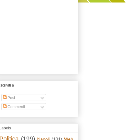
Iscriviti a
Post
Commenti
Labels
Politica
(199)
Napoli
(101)
Web