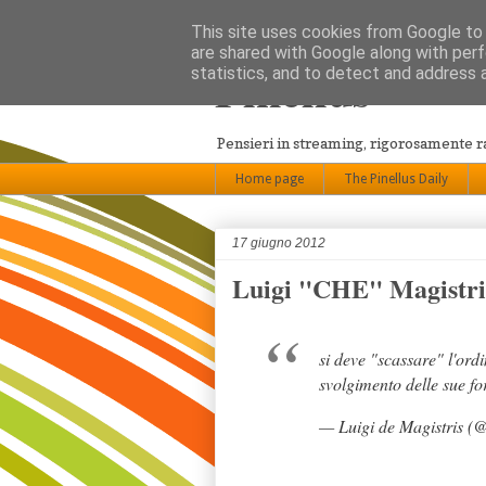
This site uses cookies from Google to d
are shared with Google along with perf
Pinellus
statistics, and to detect and address 
Pensieri in streaming, rigorosamente 
Home page
The Pinellus Daily
17 giugno 2012
Luigi "CHE" Magistri
si deve "scassare" l'ordi
svolgimento delle sue for
— Luigi de Magistris (