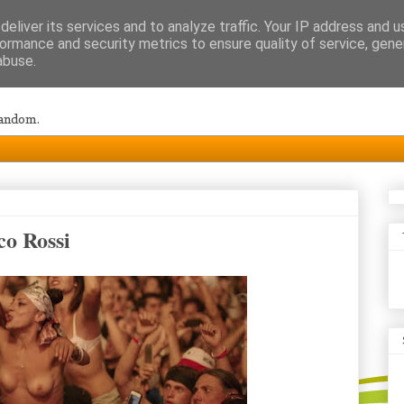
eliver its services and to analyze traffic. Your IP address and 
ormance and security metrics to ensure quality of service, gen
abuse.
random.
co Rossi