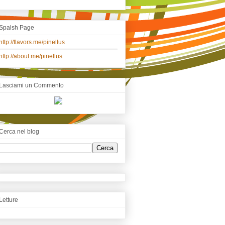
Spalsh Page
http://flavors.me/pinellus
http://about.me/pinellus
Lasciami un Commento
Cerca nel blog
Letture