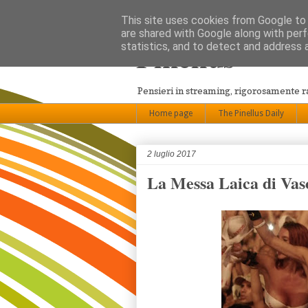
This site uses cookies from Google to d
are shared with Google along with perf
Pinellus
statistics, and to detect and address 
Pensieri in streaming, rigorosamente 
Home page
The Pinellus Daily
2 luglio 2017
La Messa Laica di Vas