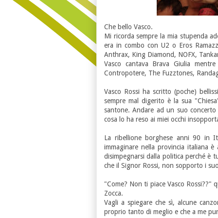
Che bello Vasco.
Mi ricorda sempre la mia stupenda ado
era in combo con U2 o Eros Ramazzot
Anthrax, King Diamond, NOFX, Tanka
Vasco cantava Brava Giulia mentre 
Contropotere, The Fuzztones, Randagi e
Vasco Rossi ha scritto (poche) bellis
sempre mal digerito è la sua "Chies
santone. Andare ad un suo concerto
cosa lo ha reso ai miei occhi insopport
La ribellione borghese anni 90 in It
immaginare nella provincia italiana è
disimpegnarsi dalla politica perché è 
che il Signor Rossi, non sopporto i suoi
"Come? Non ti piace Vasco Rossi??" qu
Zocca.
Vagli a spiegare che sì, alcune canzo
proprio tanto di meglio e che a me pu