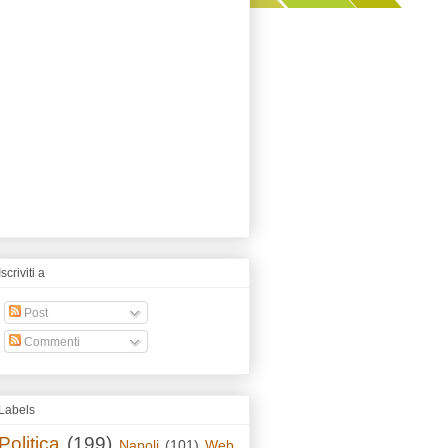
Iscriviti a
Post
Commenti
Labels
Politica
(199)
Napoli
(101)
Web