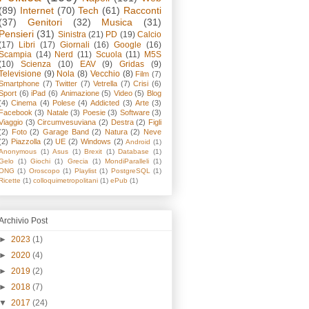
(89)
Internet
(70)
Tech
(61)
Racconti
(37)
Genitori
(32)
Musica
(31)
Pensieri
(31)
Sinistra
(21)
PD
(19)
Calcio
(17)
Libri
(17)
Giornali
(16)
Google
(16)
Scampia
(14)
Nerd
(11)
Scuola
(11)
M5S
(10)
Scienza
(10)
EAV
(9)
Gridas
(9)
Televisione
(9)
Nola
(8)
Vecchio
(8)
Film
(7)
Smartphone
(7)
Twitter
(7)
Vetrella
(7)
Crisi
(6)
Sport
(6)
iPad
(6)
Animazione
(5)
Video
(5)
Blog
(4)
Cinema
(4)
Polese
(4)
Addicted
(3)
Arte
(3)
Facebook
(3)
Natale
(3)
Poesie
(3)
Software
(3)
Viaggio
(3)
Circumvesuviana
(2)
Destra
(2)
Figli
(2)
Foto
(2)
Garage Band
(2)
Natura
(2)
Neve
(2)
Piazzolla
(2)
UE
(2)
Windows
(2)
Android
(1)
Anonymous
(1)
Asus
(1)
Brexit
(1)
Database
(1)
Gelo
(1)
Giochi
(1)
Grecia
(1)
MondiParalleli
(1)
ONG
(1)
Oroscopo
(1)
Playlist
(1)
PostgreSQL
(1)
Ricette
(1)
colloquimetropolitani
(1)
ePub
(1)
Archivio Post
►
2023
(1)
►
2020
(4)
►
2019
(2)
►
2018
(7)
▼
2017
(24)