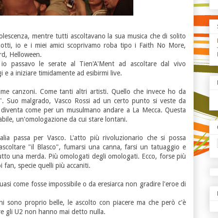
lescenza, mentre tutti ascoltavano la sua musica che di solito
ti, io e i miei amici scoprivamo roba tipo i Faith No More,
rd, Helloween.
io passavo le serate al Tien'A'Ment ad ascoltare dal vivo
 a iniziare timidamente ad esibirmi live.
sime canzoni. Come tanti altri artisti. Quello che invece ho da
a". Suo malgrado, Vasco Rossi ad un certo punto si veste da
 diventa come per un musulmano andare a La Mecca. Questa
abile, un'omologazione da cui stare lontani.
alia passa per Vasco. L'atto più rivoluzionario che si possa
 ascoltare "il Blasco", fumarsi una canna, farsi un tatuaggio e
tutto una merda. Più omologati degli omologati. Ecco, forse più
 fan, specie quelli più accaniti.
asi come fosse impossibile o da eresiarca non gradire l'eroe di
ni sono proprio belle, le ascolto con piacere ma che però c'è
re gli U2 non hanno mai detto nulla.