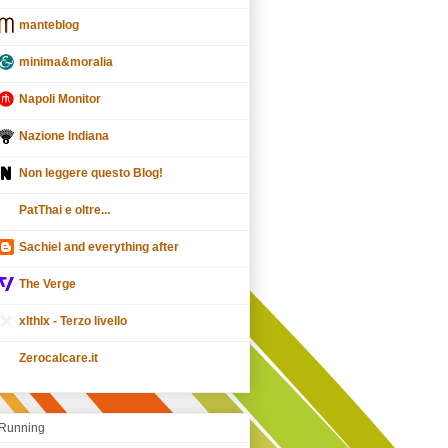
manteblog
minima&moralia
Napoli Monitor
Nazione Indiana
Non leggere questo Blog!
PatThai e oltre...
Sachiel and everything after
The Verge
xlthlx - Terzo livello
Zerocalcare.it
Running