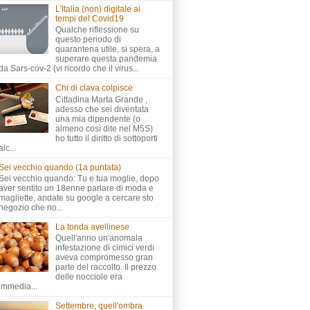
L'Italia (non) digitale ai
tempi del Covid19
Qualche riflessione su
questo periodo di
quarantena utile, si spera, a
superare questa pandemia
da Sars-cov-2 (vi ricordo che il virus...
Chi di clava colpisce
Cittadina Marta Grande ,
adesso che sei diventata
una mia dipendente (o
almeno così dite nel M5S)
ho tutto il diritto di sottoporti
alc...
Sei vecchio quando (1a puntata)
Sei vecchio quando: Tu e tua moglie, dopo
aver sentito un 18enne parlare di moda e
magliette, andate su google a cercare sto
negozio che no...
La tonda avellinese
Quell'anno un'anomala
infestazione di cimici verdi
aveva compromesso gran
parte del raccolto. Il prezzo
delle nocciole era
immedia...
Settembre, quell'ombra