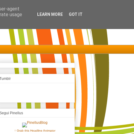
user-agent
erate usage
LEARN MORE
GOT IT
Tumblr
Segui Pinellus
↑ Grab this Headline Animator