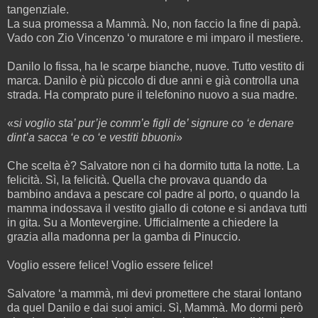
tangenziale.
La sua promessa a Mammà. No, non faccio la fine di papà.
Vado con Zio Vincenzo ‘o muratore e mi imparo il mestiere.
Danilo lo fissa, ha le scarpe bianche, nuove. Tutto vestito di
marca. Danilo è più piccolo di due anni e già controlla una
strada. Ha comprato pure il telefonino nuovo a sua madre.
«
si voglio sta’ pur’je comm’e figli de’ signure co ‘e denare
dint’a sacca ‘e co ‘e vestiti bbuoni
»
Che scelta è? Salvatore non ci ha dormito tutta la notte. La
felicità. Sì, la felicità. Quella che provava quando da
bambino andava a pescare col padre al porto, o quando la
mamma indossava il vestito giallo di cotone e si andava tutti
in gita. Su a Montevergine. Ufficialmente a chiedere la
grazia alla madonna per la gamba di Pinuccio.
Voglio essere felice! Voglio essere felice!
Salvatore ‘a mammà, mi devi promettere che starai lontano
da quel Danilo e dai suoi amici. Sì, Mammà. Mo dormi però