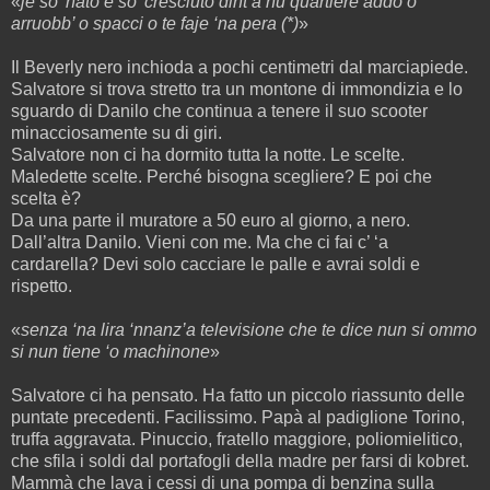
«
je so’ nato e so’ cresciuto dint’a nu quartiere addò o
arruobb’ o spacci o te faje ‘na pera (*)
»
Il Beverly nero inchioda a pochi centimetri dal marciapiede.
Salvatore si trova stretto tra un montone di immondizia e lo
sguardo di Danilo che continua a tenere il suo scooter
minacciosamente su di giri.
Salvatore non ci ha dormito tutta la notte. Le scelte.
Maledette scelte. Perché bisogna scegliere? E poi che
scelta è?
Da una parte il muratore a 50 euro al giorno, a nero.
Dall’altra Danilo. Vieni con me. Ma che ci fai c’ ‘a
cardarella? Devi solo cacciare le palle e avrai soldi e
rispetto.
«
senza ‘na lira ‘nnanz’a televisione che te dice nun si ommo
si nun tiene ‘o machinone
»
Salvatore ci ha pensato. Ha fatto un piccolo riassunto delle
puntate precedenti. Facilissimo. Papà al padiglione Torino,
truffa aggravata. Pinuccio, fratello maggiore, poliomielitico,
che sfila i soldi dal portafogli della madre per farsi di kobret.
Mammà che lava i cessi di una pompa di benzina sulla