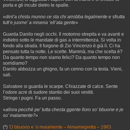
porta e gli incubi dietro le spalle.
«
dint’a chistu munno ce sta chi arrobba legalmente e sfrutta
tutt’e juorne’ a miseria ‘ell’ata gente
»
Guarda Danilo negli occhi. Il motorino strepita e va avanti e
indietro sotto le mandate di gas a intermittenza. Si volta in
fondo alla strada. Il furgone di Zio Vincenzo è già lì. Ci ha
pensato tutta la notte. Le scelte. Mammà, ma che scelta è?
Da quanto tempo non siamo felici? Da quanto tempo non
sorridiamo?
Danilo abbozza un ghigno, fa un cenno con la testa. Vieni,
sali.
Salvatore si guarda le scarpe. Chiazzate di calce. Sente
l’odore acre di sudore stantio dei suoi vestiti.
Stringe i pugni. Fa un passo.
«
allora pecchè pe’ tutta chesta ggente lloro so’ bbuone e je
so’ malamente?
»
(*)
'O bbuono e 'o malamente – Almamegretta – 1983