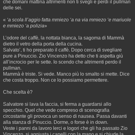
che domani mattina altrimenti non ti svegli e perdi il pullman
delle sei.
«
‘a scola ll’aggio fatta mmiezo ‘a na via mmiezo ‘e mariuole
e mmiezo ‘a polizia
»
L’odore del caffè, la nottata bianca, la sagoma di Mammà
dietro il vetro della porta della cucina.
Salvato’, ti ho preparato il caffè. Dopo cerca di svegliare
pure a Pinuccio. Zio Vincenzo ha detto che ti aspetta giù
all’incrocio per le sette. Io scendo che altrimenti perdo il
pullman.
Mammà è triste. Si vede. Manco più lo smalto si mette. Dice
che costa troppo. Non ce lo possiamo permettere.
Che scelta è?
Salvatore si lava la faccia, si ferma a guardarsi allo
specchio. Quel che vede compreso di scenografia
circostante gli provoca un senso di nausea. Passa davanti
alla stanza di Pinuccio. Dorme, o forse è in down.
Veste i panni da lavoro lerci e logori che gli ha passato Zio
Vincenzo, si aggiusta i capelli con la mano e si chiude la