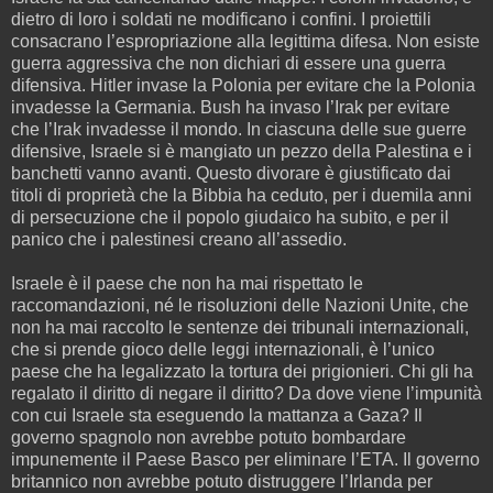
dietro di loro i soldati ne modificano i confini. I proiettili
consacrano l’espropriazione alla legittima difesa. Non esiste
guerra aggressiva che non dichiari di essere una guerra
difensiva. Hitler invase la Polonia per evitare che la Polonia
invadesse la Germania. Bush ha invaso l’Irak per evitare
che l’Irak invadesse il mondo. In ciascuna delle sue guerre
difensive, Israele si è mangiato un pezzo della Palestina e i
banchetti vanno avanti. Questo divorare è giustificato dai
titoli di proprietà che la Bibbia ha ceduto, per i duemila anni
di persecuzione che il popolo giudaico ha subito, e per il
panico che i palestinesi creano all’assedio.
Israele è il paese che non ha mai rispettato le
raccomandazioni, né le risoluzioni delle Nazioni Unite, che
non ha mai raccolto le sentenze dei tribunali internazionali,
che si prende gioco delle leggi internazionali, è l’unico
paese che ha legalizzato la tortura dei prigionieri. Chi gli ha
regalato il diritto di negare il diritto? Da dove viene l’impunità
con cui Israele sta eseguendo la mattanza a Gaza? Il
governo spagnolo non avrebbe potuto bombardare
impunemente il Paese Basco per eliminare l’ETA. Il governo
britannico non avrebbe potuto distruggere l’Irlanda per