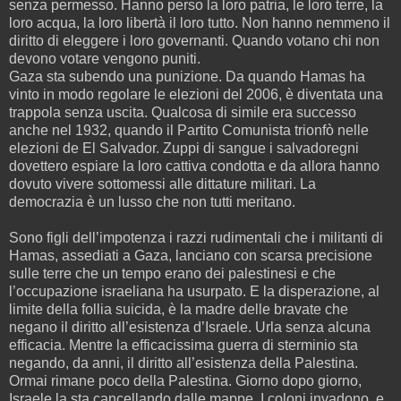
senza permesso. Hanno perso la loro patria, le loro terre, la
loro acqua, la loro libertà il loro tutto. Non hanno nemmeno il
diritto di eleggere i loro governanti. Quando votano chi non
devono votare vengono puniti.
Gaza sta subendo una punizione. Da quando Hamas ha
vinto in modo regolare le elezioni del 2006, è diventata una
trappola senza uscita. Qualcosa di simile era successo
anche nel 1932, quando il Partito Comunista trionfò nelle
elezioni de El Salvador. Zuppi di sangue i salvadoregni
dovettero espiare la loro cattiva condotta e da allora hanno
dovuto vivere sottomessi alle dittature militari. La
democrazia è un lusso che non tutti meritano.
Sono figli dell’impotenza i razzi rudimentali che i militanti di
Hamas, assediati a Gaza, lanciano con scarsa precisione
sulle terre che un tempo erano dei palestinesi e che
l’occupazione israeliana ha usurpato. E la disperazione, al
limite della follia suicida, è la madre delle bravate che
negano il diritto all’esistenza d’Israele. Urla senza alcuna
efficacia. Mentre la efficacissima guerra di sterminio sta
negando, da anni, il diritto all’esistenza della Palestina.
Ormai rimane poco della Palestina. Giorno dopo giorno,
Israele la sta cancellando dalle mappe. I coloni invadono, e