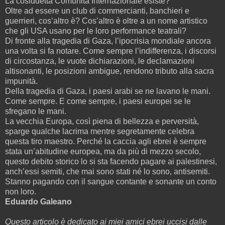
La cosiddetta Comunità Internazionale esiste?
Oltre ad essere un club di commercianti, banchieri e
guerrieri, cos’altro è? Cos’altro è oltre a un nome artistico
che gli USA usano per le loro performance teatrali?
Di fronte alla tragedia di Gaza, l’ipocrisia mondiale ancora
una volta si fa notare. Come sempre l’indifferenza, i discorsi
di circostanza, le vuote dichiarazioni, le declamazioni
altisonanti, le posizioni ambigue, rendono tributo alla sacra
impunità.
Della tragedia di Gaza, i paesi arabi se ne lavano le mani.
Come sempre. E come sempre, i paesi europei se le
sfregano le mani.
La vecchia Europa, così piena di bellezza e perversità,
sparge qualche lacrima mentre segretamente celebra
questa tiro maestro. Perché la caccia agli ebrei è sempre
stata un’abitudine europea, ma da più di mezzo secolo,
questo debito storico lo si sta facendo pagare ai palestinesi,
anch’essi semiti, che mai sono stati né lo sono, antisemiti.
Stanno pagando con il sangue contante e sonante un conto
non loro.
Eduardo Galeano
Questo articolo è dedicato ai miei amici ebrei uccisi dalle