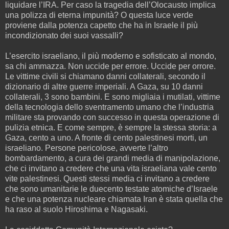
liquidare l’IRA. Per caso la tragedia dell’Olocausto implica
una polizza di eterna impunità? O questa luce verde
proviene dalla potenza capetto che ha in Israele il più
incondizionato dei suoi vassalli?
L’esercito israeliano, il più moderno e sofisticato al mondo,
sa chi ammazza. Non uccide per errore. Uccide per orrore.
Le vittime civili si chiamano danni collaterali, secondo il
dizionario di altre guerre imperiali. A Gaza, su 10 danni
collaterali, 3 sono bambini. E sono migliaia i mutilati, vittime
della tecnologia dello sventramento umano che l’industria
militare sta provando con successo in questa operazione di
pulizia etnica. E come sempre, è sempre la stessa storia: a
Gaza, cento a uno. A fronte di cento palestinesi morti, un
israeliano. Persone pericolose, avverte l’altro
bombardamento, a cura dei grandi media di manipolazione,
che ci invitano a credere che una vita israeliana vale cento
vite palestinesi. Questi stessi media ci invitano a credere
che sono umanitarie le duecento testate atomiche d’Israele
e che una potenza nucleare chiamata Iran è stata quella che
ha raso al suolo Hiroshima e Nagasaki.