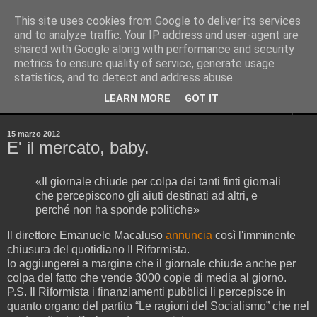
This site uses cookies from Google to deliver its services
Pinellus
and to analyze traffic. Your IP address and user-agent are
shared with Google along with performance and security
metrics to ensure quality of service, generate usage
Pensieri in streaming, rigorosamente random.
statistics, and to detect and address abuse.
LEARN MORE
GOT IT
▼
15 marzo 2012
E' il mercato, baby.
«Il giornale chiude per colpa dei tanti finti giornali
che percepiscono gli aiuti destinati ad altri, e
perché non ha sponde politiche»
Il direttore Emanuele Macaluso
annuncia
così l'imminente
chiusura del quotidiano Il Riformista.
Io aggiungerei a margine che il giornale chiude anche per
colpa del fatto che vende 3000 copie di media al giorno.
P.S. Il Riformista i finanziamenti pubblici li percepisce in
quanto organo del partito “Le ragioni del Socialismo” che nel