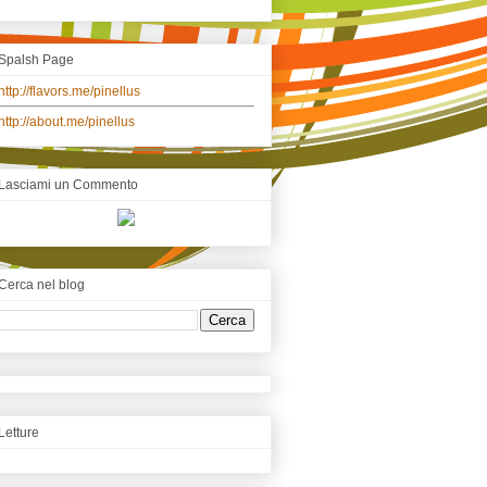
Spalsh Page
http://flavors.me/pinellus
http://about.me/pinellus
Lasciami un Commento
Cerca nel blog
Letture