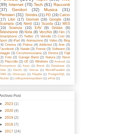
(89)
Internet
(70)
Tech
(61)
Racconti
(37)
Genitori
(32)
Musica
(31)
Pensieri
(31)
Sinistra
(21)
PD
(19)
Calcio
(17)
Libri
(17)
Giornali
(16)
Google
(16)
Scampia
(14)
Nerd
(11)
Scuola
(11)
M5S
(10)
Scienza
(10)
EAV
(9)
Gridas
(9)
Televisione
(9)
Nola
(8)
Vecchio
(8)
Film
(7)
Smartphone
(7)
Twitter
(7)
Vetrella
(7)
Crisi
(6)
Sport
(6)
iPad
(6)
Animazione
(5)
Video
(5)
Blog
(4)
Cinema
(4)
Polese
(4)
Addicted
(3)
Arte
(3)
Facebook
(3)
Natale
(3)
Poesie
(3)
Software
(3)
Viaggio
(3)
Circumvesuviana
(2)
Destra
(2)
Figli
(2)
Foto
(2)
Garage Band
(2)
Natura
(2)
Neve
(2)
Piazzolla
(2)
UE
(2)
Windows
(2)
Android
(1)
Anonymous
(1)
Asus
(1)
Brexit
(1)
Database
(1)
Gelo
(1)
Giochi
(1)
Grecia
(1)
MondiParalleli
(1)
ONG
(1)
Oroscopo
(1)
Playlist
(1)
PostgreSQL
(1)
Ricette
(1)
colloquimetropolitani
(1)
ePub
(1)
Archivio Post
►
2023
(1)
►
2020
(4)
►
2019
(2)
►
2018
(7)
►
2017
(24)