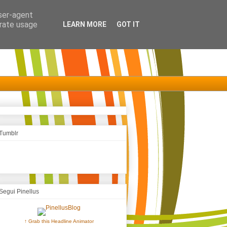
user-agent
erate usage
LEARN MORE
GOT IT
Tumblr
Segui Pinellus
↑ Grab this Headline Animator