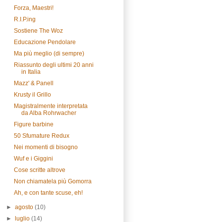
Forza, Maestri!
R.I.P.ing
Sostiene The Woz
Educazione Pendolare
Ma più meglio (di sempre)
Riassunto degli ultimi 20 anni
in Italia
Mazz' & Panell
Krusty il Grillo
Magistralmente interpretata
da Alba Rohrwacher
Figure barbine
50 Sfumature Redux
Nei momenti di bisogno
Wuf e i Giggini
Cose scritte altrove
Non chiamatela più Gomorra
Ah, e con tante scuse, eh!
►
agosto
(10)
►
luglio
(14)