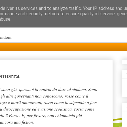
eliver its services and to analyze traffic. Your IP address and 
ormance and security metrics to ensure quality of service, gen
abuse.
random.
omorra
ci sono già, questa è la notizia da dare al sindaco. Sono
e gli altri governanti non conoscono: rosse come il
roga e morti ammazzati, rosso come lo stipendio a fine
su disoccupazione ed evasione scolastica, rossa come
do il Paese. E, per favore, non chiamatela più
ncora una fiction.