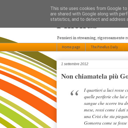
This site uses cookies from Google to d
are shared with Google along with perf
Pinellus
statistics, and to detect and address 
Pensieri in streaming, rigorosamente 
Home page
The Pinellus Daily
1 settembre 2012
Non chiamatela più G
I quartieri a luci rosse 
quelle periferie che lui 
sangue che scorre tra d
mese, rossi come i dati 
una Crisi che sta piegan
Gomorra come se fosse a