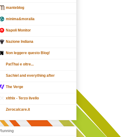
manteblog
minima&moralia
Napoli Monitor
Nazione Indiana
Non leggere questo Blog!
PatThai e oltre...
Sachiel and everything after
The Verge
xlthlx - Terzo livello
Zerocalcare.it
Running