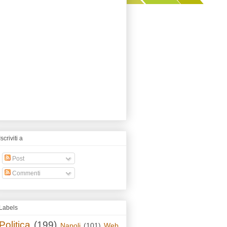
Iscriviti a
Post
Commenti
Labels
Politica
(199)
Napoli
(101)
Web