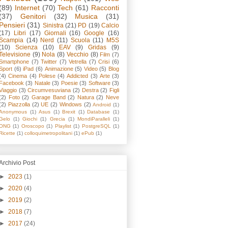
(89)
Internet
(70)
Tech
(61)
Racconti
(37)
Genitori
(32)
Musica
(31)
Pensieri
(31)
Sinistra
(21)
PD
(19)
Calcio
(17)
Libri
(17)
Giornali
(16)
Google
(16)
Scampia
(14)
Nerd
(11)
Scuola
(11)
M5S
(10)
Scienza
(10)
EAV
(9)
Gridas
(9)
Televisione
(9)
Nola
(8)
Vecchio
(8)
Film
(7)
Smartphone
(7)
Twitter
(7)
Vetrella
(7)
Crisi
(6)
Sport
(6)
iPad
(6)
Animazione
(5)
Video
(5)
Blog
(4)
Cinema
(4)
Polese
(4)
Addicted
(3)
Arte
(3)
Facebook
(3)
Natale
(3)
Poesie
(3)
Software
(3)
Viaggio
(3)
Circumvesuviana
(2)
Destra
(2)
Figli
(2)
Foto
(2)
Garage Band
(2)
Natura
(2)
Neve
(2)
Piazzolla
(2)
UE
(2)
Windows
(2)
Android
(1)
Anonymous
(1)
Asus
(1)
Brexit
(1)
Database
(1)
Gelo
(1)
Giochi
(1)
Grecia
(1)
MondiParalleli
(1)
ONG
(1)
Oroscopo
(1)
Playlist
(1)
PostgreSQL
(1)
Ricette
(1)
colloquimetropolitani
(1)
ePub
(1)
Archivio Post
►
2023
(1)
►
2020
(4)
►
2019
(2)
►
2018
(7)
►
2017
(24)