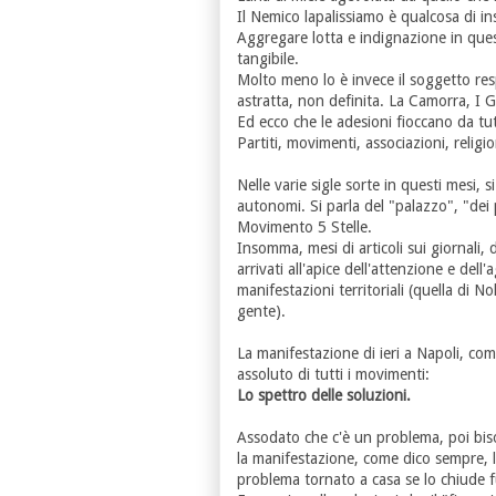
Il Nemico lapalissiamo è qualcosa di i
Aggregare lotta e indignazione in ques
tangibile.
Molto meno lo è invece il soggetto res
astratta, non definita. La Camorra, I 
Ed ecco che le adesioni fioccano da tutt
Partiti, movimenti, associazioni, religi
Nelle varie sigle sorte in questi mesi, s
autonomi. Si parla del "palazzo", "dei 
Movimento 5 Stelle.
Insomma, mesi di articoli sui giornali, 
arrivati all'apice dell'attenzione e del
manifestazioni territoriali (quella di 
gente).
La manifestazione di ieri a Napoli, com
assoluto di tutti i movimenti:
Lo spettro delle soluzioni.
Assodato che c'è un problema, poi bis
la manifestazione, come dico sempre, la
problema tornato a casa se lo chiude fu