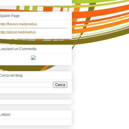
Spalsh Page
http://flavors.me/pinellus
http://about.me/pinellus
Lasciami un Commento
Cerca nel blog
Letture