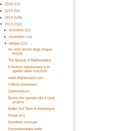
►
2016
(17)
►
2015
(54)
►
2014
(136)
▼
2013
(152)
►
dicembre
(11)
►
novembre
(14)
▼
ottobre
(12)
Ho visto anche degli zingari
biondi
The Beauty of Mathematics
Il Nemico lapalissiano e lo
spettro delle soluzioni.
www.stigrancazzi.com
I riflessi pavloviani
Zammerdone
Basta che ognuno stia a casa
propria
Better Out Then In #banksyny
Proud of U
Paroliere ricercato
Fenomenologia delle