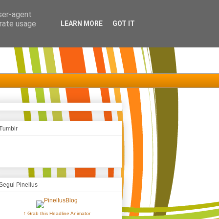
user-agent
erate usage
LEARN MORE
GOT IT
Tumblr
Segui Pinellus
↑ Grab this Headline Animator