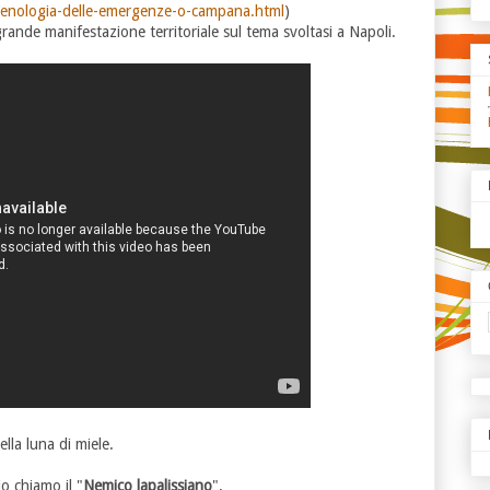
menologia-delle-emergenze-o-campana.html
)
grande manifestazione territoriale sul tema svoltasi a Napoli.
lla luna di miele.
o chiamo il "
Nemico lapalissiano
".