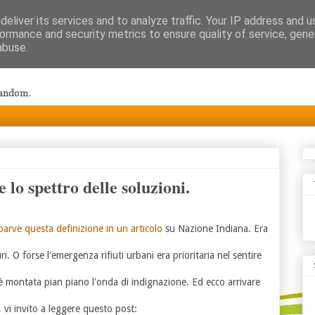
eliver its services and to analyze traffic. Your IP address and 
ormance and security metrics to ensure quality of service, gen
abuse.
random.
 lo spettro delle soluzioni.
parve questa definizione in un articolo
su Nazione Indiana. Era
. O forse l'emergenza rifiuti urbani era prioritaria nel sentire
 montata pian piano l'onda di indignazione. Ed ecco arrivare
vi invito a leggere questo post: