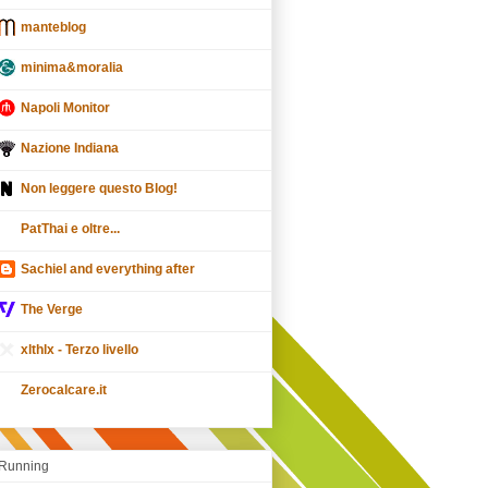
manteblog
minima&moralia
Napoli Monitor
Nazione Indiana
Non leggere questo Blog!
PatThai e oltre...
Sachiel and everything after
The Verge
xlthlx - Terzo livello
Zerocalcare.it
Running