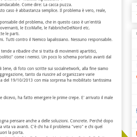
nsindacabile. Come dire: La cacca puzza.
to caso è abbastanza semplice. Il problema è vero, reale,
ponsabile del problema, che in questo caso è un'entità
Governanti, le EcoMafie, le FabbricheDelNord etc.
e le parti.
oni. Tutti contro il Nemico lapalissiano. Nessuno responsabile.
i tende a ribadire che si tratta di movimenti apartitici,
politici" come i nemici. Un poco lo schema portato avanti dal
di Iene, di foto con scritte sui socialnetwork, alla fine siamo
l'aggregazione, tanto da riuscire ad organizzare varie
Nola del 19/10/2013 con mia sorpresa ha mobilitato tantissima
e dicevo, ha fatto emergere le prime crepe. E' arrivato il male
ogna pensare anche a delle soluzioni. Concrete. Perché dopo
 vita va avanti. C'è chi ha il problema "vero" e chi quel
ori la porta.