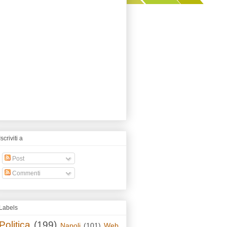
Iscriviti a
Post
Commenti
Labels
Politica
(199)
Napoli
(101)
Web