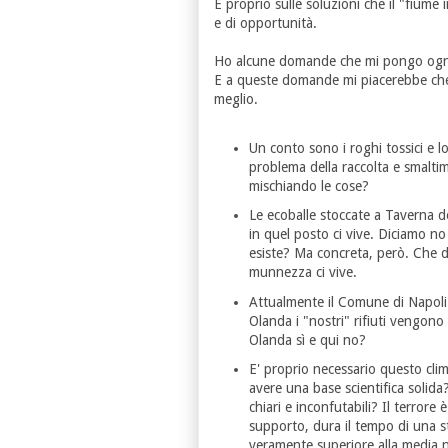
E proprio sulle soluzioni che il "fiume in
e di opportunità.
Ho alcune domande che mi pongo ogni 
E a queste domande mi piacerebbe che q
meglio.
Un conto sono i roghi tossici e lo
problema della raccolta e smaltim
mischiando le cose?
Le ecoballe stoccate a Taverna 
in quel posto ci vive. Diciamo no
esiste? Ma concreta, però. Che d
munnezza ci vive.
Attualmente il Comune di Napoli 
Olanda i "nostri" rifiuti vengono
Olanda sì e qui no?
E' proprio necessario questo clim
avere una base scientifica solida
chiari e inconfutabili? Il terro
supporto, dura il tempo di una 
veramente superiore alla media n