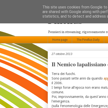
This site uses cookies from Google to d
are shared with Google along with perf
Pinellus
statistics, and to detect and address 
Pensieri in streaming, rigorosamente 
Home page
The Pinellus Daily
27 ottobre 2013
Il Nemico lapalissiano e
Terra dei fuochi.
Sono passati sette anni da quando
ap
il 2006.
I tempi forse all'epoca non erano maturi
comune.
Poi, improvvisamente, da quest'anno è
l'emergenza.
(sulla Fenomenologia delle Emergenze, 