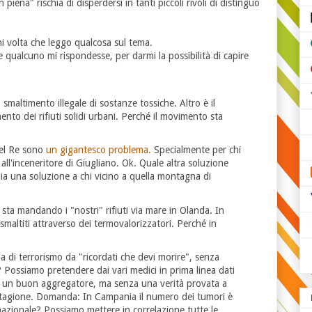
 piena" rischia di disperdersi in tanti piccoli rivoli di distinguo
volta che leggo qualcosa sul tema.
ualcuno mi rispondesse, per darmi la possibilità di capire
 smaltimento illegale di sostanze tossiche. Altro è il
ento dei rifiuti solidi urbani. Perché il movimento sta
del Re sono
un gigantesco problema.
Specialmente per chi
 all'inceneritore di Giugliano. Ok. Quale altra soluzione
ia una soluzione a chi vicino a quella montagna di
sta mandando i "nostri" rifiuti via mare in Olanda. In
 smaltiti attraverso dei termovalorizzatori. Perché in
a di terrorismo da "ricordati che devi morire", senza
? Possiamo pretendere dai vari medici in prima linea dati
re è un buon aggregatore, ma senza una verità provata a
stagione. Domanda: In Campania il numero dei tumori è
azionale? Possiamo mettere in correlazione tutte le