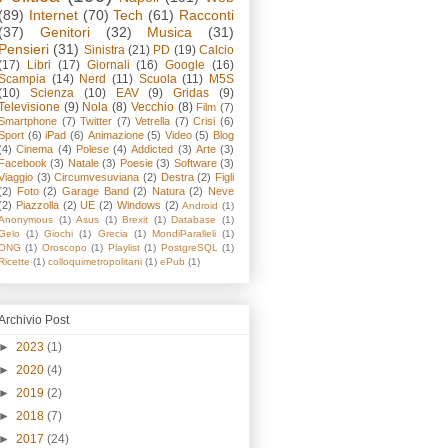
(89)
Internet
(70)
Tech
(61)
Racconti
(37)
Genitori
(32)
Musica
(31)
Pensieri
(31)
Sinistra
(21)
PD
(19)
Calcio
(17)
Libri
(17)
Giornali
(16)
Google
(16)
Scampia
(14)
Nerd
(11)
Scuola
(11)
M5S
(10)
Scienza
(10)
EAV
(9)
Gridas
(9)
Televisione
(9)
Nola
(8)
Vecchio
(8)
Film
(7)
Smartphone
(7)
Twitter
(7)
Vetrella
(7)
Crisi
(6)
Sport
(6)
iPad
(6)
Animazione
(5)
Video
(5)
Blog
(4)
Cinema
(4)
Polese
(4)
Addicted
(3)
Arte
(3)
Facebook
(3)
Natale
(3)
Poesie
(3)
Software
(3)
Viaggio
(3)
Circumvesuviana
(2)
Destra
(2)
Figli
(2)
Foto
(2)
Garage Band
(2)
Natura
(2)
Neve
(2)
Piazzolla
(2)
UE
(2)
Windows
(2)
Android
(1)
Anonymous
(1)
Asus
(1)
Brexit
(1)
Database
(1)
Gelo
(1)
Giochi
(1)
Grecia
(1)
MondiParalleli
(1)
ONG
(1)
Oroscopo
(1)
Playlist
(1)
PostgreSQL
(1)
Ricette
(1)
colloquimetropolitani
(1)
ePub
(1)
Archivio Post
►
2023
(1)
►
2020
(4)
►
2019
(2)
►
2018
(7)
►
2017
(24)