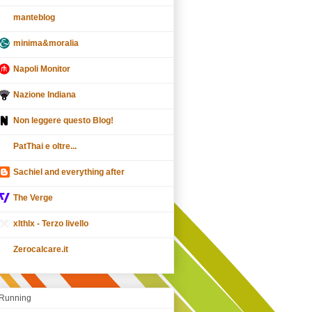
manteblog
minima&moralia
Napoli Monitor
Nazione Indiana
Non leggere questo Blog!
PatThai e oltre...
Sachiel and everything after
The Verge
xlthlx - Terzo livello
Zerocalcare.it
Running