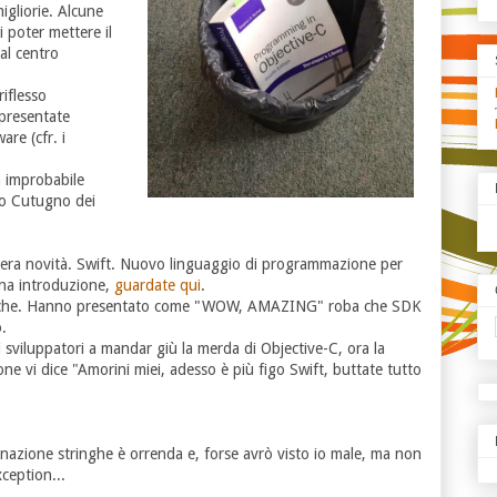
igliorie. Alcune
i poter mettere il
al centro
riflesso
presentate
are (cfr. i
a improbabile
to Cutugno dei
 vera novità. Swift. Nuovo linguaggio di programmazione per
una introduzione,
guardate qui
.
omiche. Hanno presentato come "WOW, AMAZING" roba che SDK
.
 sviluppatori a mandar giù la merda di Objective-C, ora la
ne vi dice "Amorini miei, adesso è più figo Swift, buttate tutto
nazione stringhe è orrenda e, forse avrò visto io male, ma non
xception...