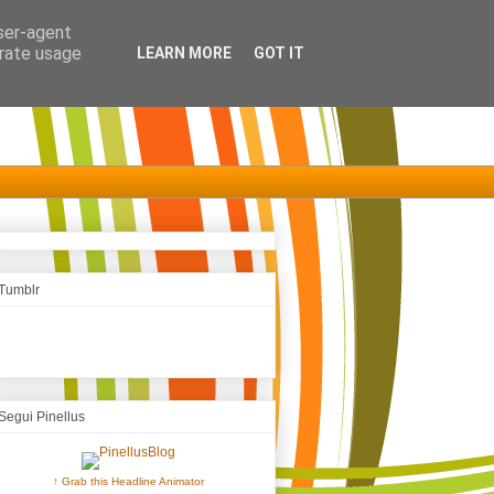
user-agent
erate usage
LEARN MORE
GOT IT
Tumblr
Segui Pinellus
↑ Grab this Headline Animator