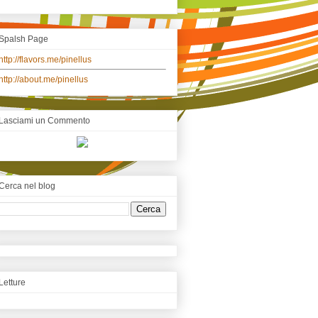
Spalsh Page
http://flavors.me/pinellus
http://about.me/pinellus
Lasciami un Commento
Cerca nel blog
Letture