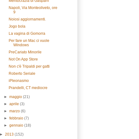
Meritocrazia di Gasparri
Napoli, Via Monteoliveto, ore
9
Noiosi aggiornamenti.
Jogo bola
La vagina di Gomorra
Per fare un Mac ci vuole
Windows
PreCariato Minorile
Not On App Store
Non c'è Tripaldi per gatti
Roberto Seriale
iPleonasmo
Prandelli, CT mediocre
►
maggio
(21)
►
aprile
(3)
►
marzo
(6)
►
febbraio
(7)
►
gennaio
(18)
►
2013
(152)