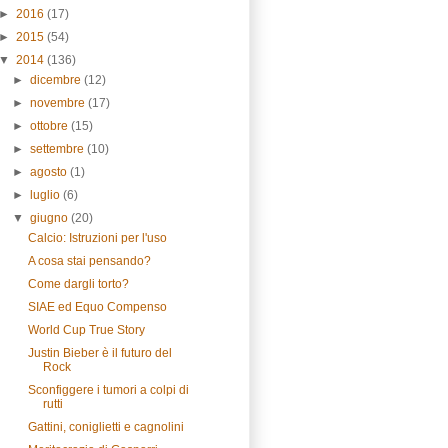
►
2016
(17)
►
2015
(54)
▼
2014
(136)
►
dicembre
(12)
►
novembre
(17)
►
ottobre
(15)
►
settembre
(10)
►
agosto
(1)
►
luglio
(6)
▼
giugno
(20)
Calcio: Istruzioni per l'uso
A cosa stai pensando?
Come dargli torto?
SIAE ed Equo Compenso
World Cup True Story
Justin Bieber è il futuro del
Rock
Sconfiggere i tumori a colpi di
rutti
Gattini, coniglietti e cagnolini