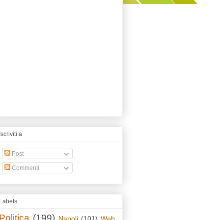
Iscriviti a
Post
Commenti
Labels
Politica
(199)
Napoli
(101)
Web