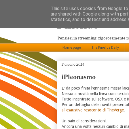
This site uses cookies from Google to d
are shared with Google along with perf
Pinellus
statistics, and to detect and address 
Pensieri in streaming, rigorosamente 
Home page
The Pinellus Daily
2 giugno 2014
iPleonasmo
E' da poco finita l'ennesima messa laic
Nessuna novità nella linea commercial
Tutto incentrato sul software. OSX e i
Per un dettaglio delle novità presenta
all'esaustivo resoconto di TheVerge
.
Un paio di considerazioni.
Ancora una volta nessun cambio di ma