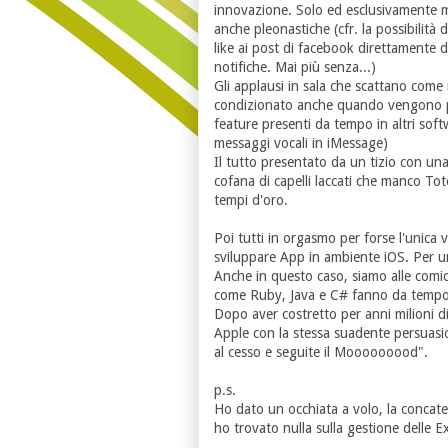
innovazione. Solo ed esclusivamente m
anche pleonastiche (cfr. la possibilità d
like ai post di facebook direttamente d
notifiche. Mai più senza...)
Gli applausi in sala che scattano come 
condizionato anche quando vengono 
feature presenti da tempo in altri softw
messaggi vocali in iMessage)
Il tutto presentato da un tizio con un
cofana di capelli laccati che manco To
tempi d'oro.
Poi tutti in orgasmo per forse l'unica
sviluppare App in ambiente iOS. Per 
Anche in questo caso, siamo alle c
come Ruby, Java e C# fanno da tempo
Dopo aver costretto per anni milioni di
Apple con la stessa suadente persuasio
al cesso e seguite il Mooooooood".
p.s.
Ho dato un occhiata a volo, la concate
ho trovato nulla sulla gestione delle E